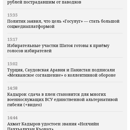
рублей пострадавшим от паводков
15:35
Политик заявил, что цель «Госулуг» — стать большой
соцмедиаплатформой
15:17
Избирательные участки Шатоя готовы к приёму
голосов избирателей
15:02
Турция, Саудовская Аравия и Пакистан подписали
«Мекканское соглашение» о коллективной обороне
14:58
Кадыров: сдача в плен становится для многих
военнослужащих ВСУ единственной альтернативой
гибели (+видео)
14:44
Ахмат Кадыров удостоен звания «Нохчийн
Пачхьалкхан Къонах»