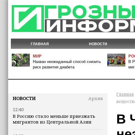
ГЛАВНАЯ
НОВОСТИ
МИР
РО
Назван неожиданный способ снизить
В Р
риск развития диабета
миг
Главная
НОВОСТИ
Архив
веществ
12:40
В 
В Россию стало меньше приезжать
мигрантов из Центральной Азии
не