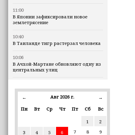
11:00
В Японии зафиксировали новое
землетрясение
10:40
В Таиланде тигр растерзал человека
10:06
В Ачхой-Мартане обновляют одну из
центральных улиц
09:52
Минтруд ЧР усилит контроль за
качеством социальных услуг
Авг 2026 г.
←
→
Пн
Вт
Ср
Чт
Пт
Сб
Вс
09:41
Муфтий Ставропольского края
1
2
отметил вклад Ахмата-Хаджи
Кадырова в восстановление Чечни
7
8
9
3
4
5
6
(+видео)