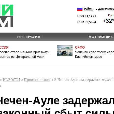
Район
Для слабо
USD 81,1291
EUR 93,5824
О РЕСПУБЛИКЕ
МУЛЬТИМЕДИА
ССИЯ
СКФО
оссию стало меньше приезжать
Чеченец спас троих чело
рантов из Центральной Азии
Каспийском море
»
НОВОСТИ
»
Происшествия
» В Чечен-Ауле задержали мужчи
а
Чечен-Ауле задержа
законный сбыт сил