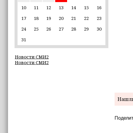
10
11
12
13
14
15
16
09:40
17
18
19
20
21
22
23
В Луну врезался кусок ракеты SpaceX
весом в четыре тонны
24
25
26
27
28
29
30
09:30
31
Всего за семь дней «Человек‑паук:
Новый день» стал лидером кассовых
Новости СМИ2
сборов 2026 года
Новости СМИ2
09:27
25 школ Чечни получат оборудование
для настольного тенниса
09:26
Нашли
ПВО за ночь сбила 605 украинских
БПЛА
Поделит