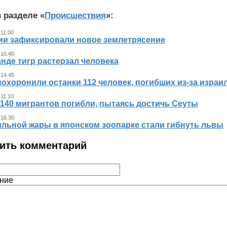
 разделе «
Происшествия
»:
 11.00
ии зафиксировали новое землетрясение
 10.40
нде тигр растерзал человека
 14.45
похоронили останки 112 человек, погибших из‑за израи
 11.10
140 мигрантов погибли, пытаясь достичь Сеуты
 16.30
ильной жары в японском зоопарке стали гибнуть львы
ить комментарий
ние