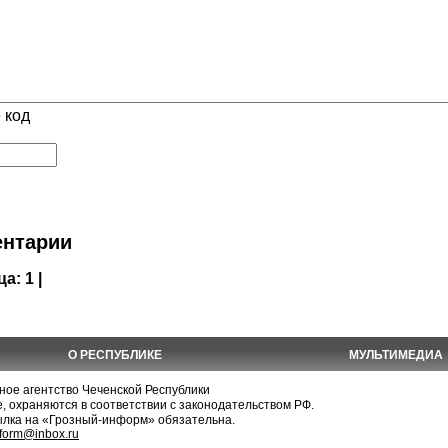
 код
нтарии
ца:
1 |
О РЕСПУБЛИКЕ
МУЛЬТИМЕДИА
е агентство Чеченской Республики
, охраняются в соответствии с законодательством РФ.
ылка на «Грозный-информ» обязательна.
nform@inbox.ru