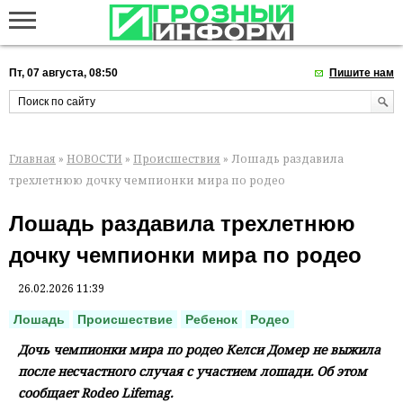
Пт, 07 августа, 08:50
Пишите нам
Главная
»
НОВОСТИ
»
Происшествия
» Лошадь раздавила
трехлетнюю дочку чемпионки мира по родео
Лошадь раздавила трехлетнюю
дочку чемпионки мира по родео
26.02.2026 11:39
Лошадь
Происшествие
Ребенок
Родео
Дочь чемпионки мира по родео Келси Домер не выжила
после несчастного случая с участием лошади. Об этом
сообщает Rodeo Lifemag.