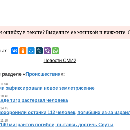
 ошибку в тексте? Выделите ее мышкой и нажмите: C
ься:
Новости СМИ2
 разделе «
Происшествия
»:
 11.00
ии зафиксировали новое землетрясение
 10.40
нде тигр растерзал человека
 14.45
похоронили останки 112 человек, погибших из‑за израи
 11.10
140 мигрантов погибли, пытаясь достичь Сеуты