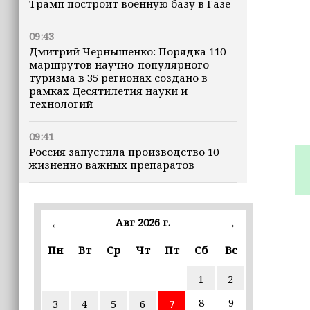
Трамп построит военную базу в Газе
09:43
Дмитрий Чернышенко: Порядка 110
маршрутов научно-популярного
туризма в 35 регионах создано в
рамках Десятилетия науки и
технологий
09:41
Россия запустила производство 10
жизненно важных препаратов
09:36
В ЧГПУ стартовала стажировка для
Авг 2026 г.
←
→
студентов из Ирака и Иордании
Пн
Вт
Ср
Чт
Пт
Сб
Вс
09:28
ПВО за ночь сбила 203 украинских
1
2
БПЛА
8
9
3
4
5
6
7