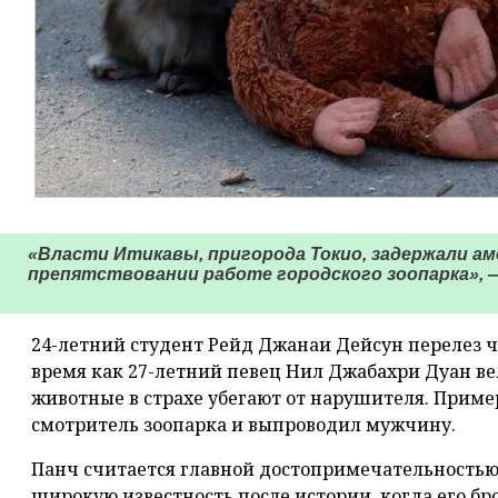
«Власти Итикавы, пригорода Токио, задержали ам
препятствовании работе городского зоопарка», 
24-летний студент Рейд Джанаи Дейсун перелез ч
время как 27-летний певец Нил Джабахри Дуан вел
животные в страхе убегают от нарушителя. Приме
смотритель зоопарка и выпроводил мужчину.
Панч считается главной достопримечательностью 
широкую известность после истории, когда его бр