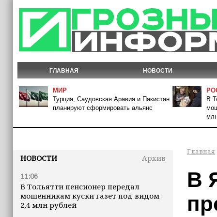
ГЛАВНАЯ
НОВОСТИ
МИР
РО
Турция, Саудовская Аравия и Пакистан
В Т
планируют сформировать альянс
мош
млн
Главная
НОВОСТИ
Архив
В 
11:06
В Тольятти пенсионер передал
мошенникам куски газет под видом
пр
2,4 млн рублей