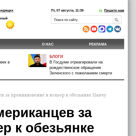
видящих
Пт, 07 августа, 11:39
Пишите нам
О НАС
РЕКЛАМА
БЛОГИ
век в
В Госдуме отреагировали на
рождественское обращение
Зеленского с пожеланием смерти
в за проникновение в вольер к обезьянке Панчу
мериканцев за
р к обезьянке