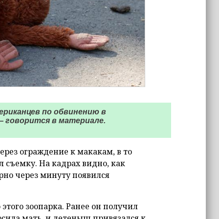
ериканцев по обвинению в
— говорится в материале.
ерез ограждение к макакам, в то
 съемку. На кадрах видно, как
рно через минуту появился
этого зоопарка. Ранее он получил
осила мать, и детеныш привязался к