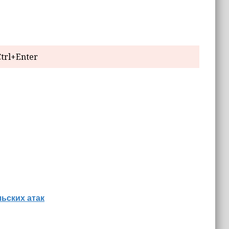
trl+Enter
льских атак