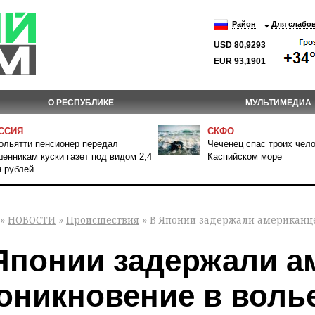
Район
Для слабо
USD 80,9293
EUR 93,1901
О РЕСПУБЛИКЕ
МУЛЬТИМЕДИА
ССИЯ
СКФО
ольятти пенсионер передал
Чеченец спас троих чело
енникам куски газет под видом 2,4
Каспийском море
 рублей
»
НОВОСТИ
»
Происшествия
» В Японии задержали американце
Японии задержали а
оникновение в волье