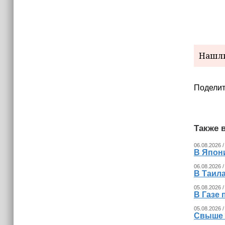
соберутся на международной
конференции в Грозном
Нашли
Поделит
Также в
06.08.2026 /
В Япон
06.08.2026 /
В Таила
05.08.2026 /
В Газе 
05.08.2026 /
Свыше 