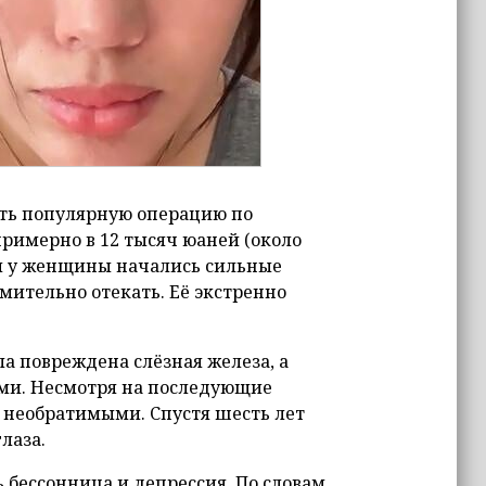
ть популярную операцию по
примерно в 12 тысяч юаней (около
ии у женщины начались сильные
емительно отекать. Её экстренно
а повреждена слёзная железа, а
ми. Несмотря на последующие
 необратимыми. Спустя шесть лет
лаза.
ь бессонница и депрессия. По словам