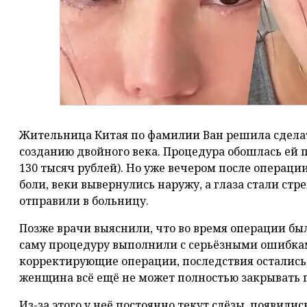
Жительница Китая по фамилии Ван решила сдела
созданию двойного века. Процедура обошлась ей 
130 тысяч рублей). Но уже вечером после операц
боли, веки вывернулись наружу, а глаза стали стр
отправили в больницу.
Позже врачи выяснили, что во время операции был
саму процедуру выполнили с серьёзными ошибка
корректирующие операции, последствия остались
женщина всё ещё не может полностью закрывать г
Из-за этого у неё постоянно текут слёзы, появилис