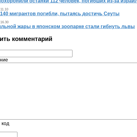
похоронили останки 112 человек, погибших из‑за израи
 11.10
140 мигрантов погибли, пытаясь достичь Сеуты
 16.30
ильной жары в японском зоопарке стали гибнуть львы
ить комментарий
ние
 код