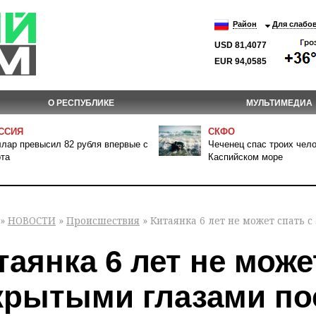
Район
Для слабо
USD 81,4077
EUR 94,0585
О РЕСПУБЛИКЕ
МУЛЬТИМЕДИА
ССИЯ
СКФО
лар превысил 82 рубля впервые с
Чеченец спас троих чело
та
Каспийском море
»
НОВОСТИ
»
Происшествия
» Китаянка 6 лет не может спать 
таянка 6 лет не може
крытыми глазами по