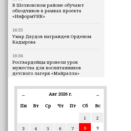
В Шелковском районе обучают
обходчиков в рамках проекта
«ИнформУИК»
16:55
Умар Даудов награжден Орденом
Кадырова
16:34
Росгвардейцы провели урок
мужества для воспитанников
детского лагеря «Майралла»
16:30
Дмитрий Чернышенко: Внутренний
Авг 2026 г.
←
→
туризм в России вырос на 4,3%,
въездной — на 20,1%
Пн
Вт
Ср
Чт
Пт
Сб
Вс
1
2
16:28
Из бюджета Чечни дополнительно
8
9
3
4
5
6
7
выделено 505 млн рублей