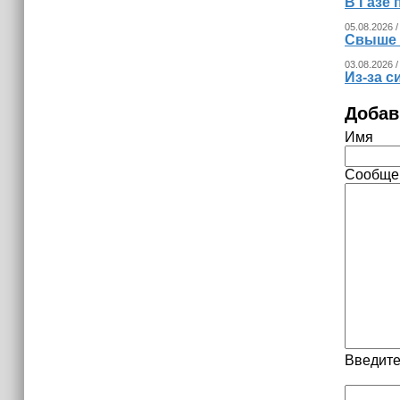
В Газе 
05.08.2026 /
Свыше 
03.08.2026 /
Из‑за с
Добав
Имя
Сообще
Введите