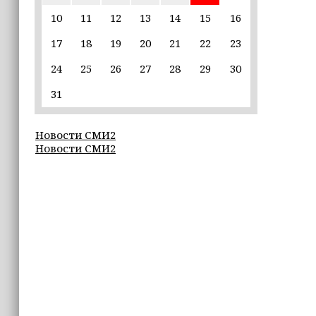
пострадавшим от паводков
10
11
12
13
14
15
16
17
18
19
20
21
22
23
15:35
Политик заявил, что цель «Госулуг»
24
25
26
27
28
29
30
— стать большой
соцмедиаплатформой
31
15:17
Новости СМИ2
Избирательные участки Шатоя
Новости СМИ2
готовы к приёму голосов
избирателей
15:02
Турция, Саудовская Аравия и
Пакистан подписали «Мекканское
соглашение» о коллективной обороне
14:58
Кадыров: сдача в плен становится
для многих военнослужащих ВСУ
единственной альтернативой гибели