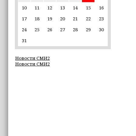
пострадавшим от паводков
10
11
12
13
14
15
16
17
18
19
20
21
22
23
15:35
Политик заявил, что цель «Госулуг»
24
25
26
27
28
29
30
— стать большой
соцмедиаплатформой
31
15:17
Новости СМИ2
Избирательные участки Шатоя
Новости СМИ2
готовы к приёму голосов
избирателей
15:02
Турция, Саудовская Аравия и
Пакистан подписали «Мекканское
соглашение» о коллективной обороне
14:58
Кадыров: сдача в плен становится
для многих военнослужащих ВСУ
единственной альтернативой гибели