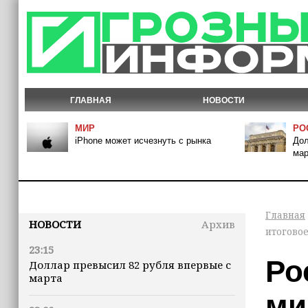
ГЛАВНАЯ
НОВОСТИ
МИР
РО
iPhone может исчезнуть с рынка
Дол
мар
Главная
НОВОСТИ
Архив
итогово
23:15
Ро
Доллар превысил 82 рубля впервые с
марта
ми