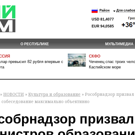
Район
Для слабо
USD 81,4077
EUR 94,0585
О РЕСПУБЛИКЕ
МУЛЬТИМЕДИА
ССИЯ
СКФО
лар превысил 82 рубля впервые с
Чеченец спас троих чело
та
Каспийском море
»
НОВОСТИ
»
Культура и образование
» Рособрнадзор призвал
е собеседование максимально объективно
собрнадзор призвал
нистров образовани