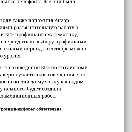
ильные телефоны. Все они были
9 году также напомнил Анзор
елями разъяснительную работу о
ачи ЕГЭ профильную математику,
та пересдать по выбору профильный
нительный период в сентябре можно
о уровня.
 стало введение ЕГЭ по китайскому
заверил участников совещания, что
ию по китайскому языку в каждом
у немного, будет создана
кзаменационных работ.
Грозный-информ" обязательна.