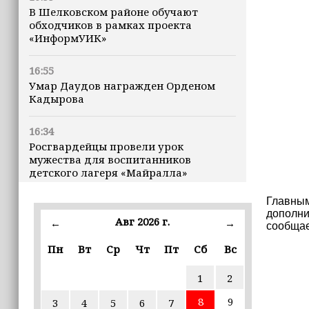
В Шелковском районе обучают
обходчиков в рамках проекта
«ИнформУИК»
16:55
Умар Даудов награжден Орденом
Кадырова
16:34
Росгвардейцы провели урок
мужества для воспитанников
детского лагеря «Майралла»
Главным
16:30
дополни
Дмитрий Чернышенко: Внутренний
Авг 2026 г.
←
→
сообщае
туризм в России вырос на 4,3%,
въездной — на 20,1%
Пн
Вт
Ср
Чт
Пт
Сб
Вс
1
2
16:28
Из бюджета Чечни дополнительно
8
9
3
4
5
6
7
выделено 505 млн рублей