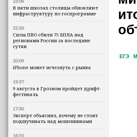
23:06
В пяти школах столицы обновляют
ит
инфраструктуру по госпрограмме
об
22:30
Силы ПВО сбили 75 БПЛА над
регионами России за последние
сутки
ЕГЭ
М
20:09
iPhone может исчезнуть с рынка
19:37
9 августа в Грозном пройдет дрифт-
фестиваль
17:30
Эксперт объяснил, почему не стоит
подшучивать над мошенниками
16:55