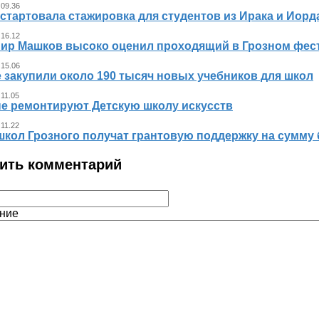
 09.36
стартовала стажировка для студентов из Ирака и Иорд
 16.12
ир Машков высоко оценил проходящий в Грозном фест
 15.06
 закупили около 190 тысяч новых учебников для школ
 11.05
не ремонтируют Детскую школу искусств
 11.22
школ Грозного получат грантовую поддержку на сумму 
ить комментарий
ние