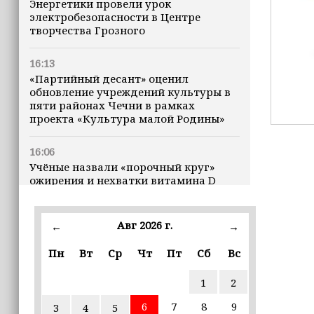
Энергетики провели урок
электробезопасности в Центре
творчества Грозного
16:13
«Партийный десант» оценил
обновление учреждений культуры в
пяти районах Чечни в рамках
проекта «Культура малой Родины»
16:06
Учёные назвали «порочный круг»
ожирения и нехватки витамина D
16:00
Авг 2026 г.
←
→
В Чеченской Республике начинается
история профессионального хоккея
Пн
Вт
Ср
Чт
Пт
Сб
Вс
15:55
1
2
В Чеченской Республики
избирательные комиссии
6
7
8
9
3
4
5