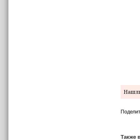
израильских атак
14:25
Опрос зафиксировал падение
доверия граждан Украины к
президенту Зеленскому
Нашли
Поделит
Также в