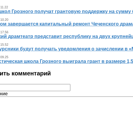
 11.22
школ Грозного получат грантовую поддержку на сумму 
 10.20
ном завершается капитальный ремонт Чеченского драма
 17.56
кий драмтеатр представит республику на двух крупне
 15.52
урсники будут получать уведомления о зачислении в «
 09.25
тическая школа Грозного выиграла грант в размере 1,
ить комментарий
ние