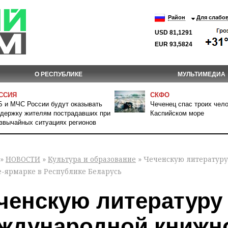
Район
Для слабо
USD 81,1291
EUR 93,5824
О РЕСПУБЛИКЕ
МУЛЬТИМЕДИА
ССИЯ
СКФО
 и МЧС России будут оказывать
Чеченец спас троих чело
держку жителям пострадавших при
Каспийском море
звычайных ситуациях регионов
»
НОВОСТИ
»
Культура и образование
» Чеченскую литератур
е-ярмарке в Республике Беларусь
ченскую литературу
ждународной книжно