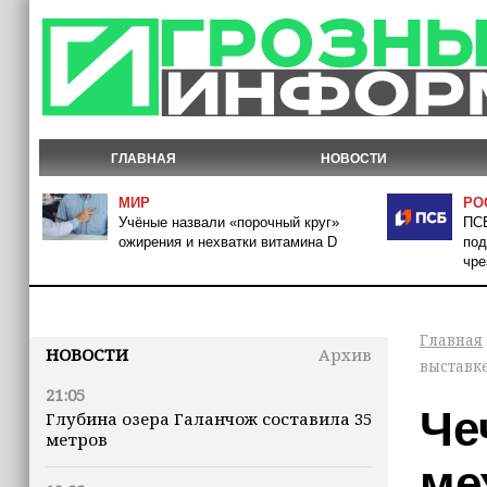
ГЛАВНАЯ
НОВОСТИ
МИР
РО
Учёные назвали «порочный круг»
ПСБ
ожирения и нехватки витамина D
под
чре
Главная
НОВОСТИ
Архив
выставк
21:05
Че
Глубина озера Галанчож составила 35
метров
ме