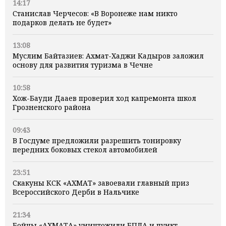
14:17
Станислав Черчесов: «В Воронеже нам никто
подарков делать не будет»
13:08
Муслим Байтазиев: Ахмат-Хаджи Кадыров заложил
основу для развития туризма в Чечне
10:58
Хож-Бауди Дааев проверил ход капремонта школ
Грозненского района
09:43
В Госдуме предложили разрешить тонировку
передних боковых стекол автомобилей
23:51
Скакуны КСК «АХМАТ» завоевали главный приз
Всероссийского Дерби в Нальчике
21:34
Бойцы «АХМАТА» уничтожили БПЛА и пункт