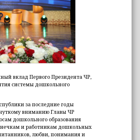
мный вклад Первого Президента ЧР,
вития системы дошкольного
спублики за последние годы
 чуткому вниманию Главы ЧР
осам дошкольного образования
 нянечкам и работникам дошкольных
спитанников, любви, понимания и