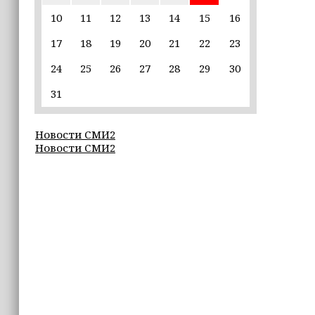
пострадавшим от паводков
10
11
12
13
14
15
16
17
18
19
20
21
22
23
15:35
Политик заявил, что цель «Госулуг»
24
25
26
27
28
29
30
— стать большой
соцмедиаплатформой
31
15:17
Новости СМИ2
Избирательные участки Шатоя
Новости СМИ2
готовы к приёму голосов
избирателей
15:02
Турция, Саудовская Аравия и
Пакистан подписали «Мекканское
соглашение» о коллективной обороне
14:58
Кадыров: сдача в плен становится
для многих военнослужащих ВСУ
единственной альтернативой гибели