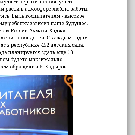
олучает первые знания, учится
 расти в атмосфере любви, заботы
ись. Быть воспитателем - высокое
му ребенку зависит наше будущее.
ероя России Ахмата-Хаджи
 воспитания детей. С каждым годом
с в республике 452 детских сада,
ода планируется сдать еще 18
ейшем будете максимально
воем обращении Р. Кадыров.