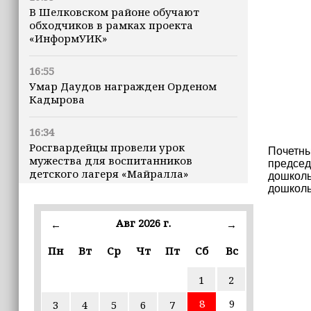
В Шелковском районе обучают
обходчиков в рамках проекта
«ИнформУИК»
16:55
Умар Даудов награжден Орденом
Кадырова
16:34
Росгвардейцы провели урок
Почетны
мужества для воспитанников
председ
детского лагеря «Майралла»
дошколь
дошколь
16:30
Дмитрий Чернышенко: Внутренний
Авг 2026 г.
←
→
туризм в России вырос на 4,3%,
въездной — на 20,1%
Пн
Вт
Ср
Чт
Пт
Сб
Вс
1
2
16:28
Из бюджета Чечни дополнительно
8
9
3
4
5
6
7
выделено 505 млн рублей