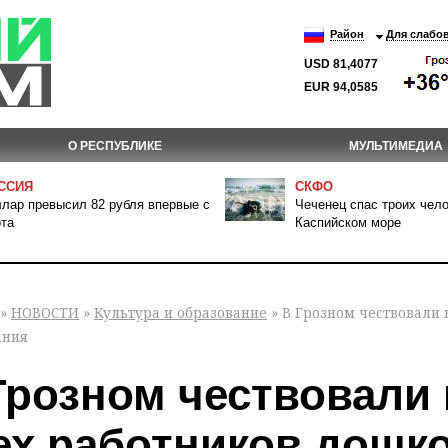
Район
Для слабо
USD 81,4077
EUR 94,0585
О РЕСПУБЛИКЕ
МУЛЬТИМЕДИА
ССИЯ
СКФО
лар превысил 82 рубля впервые с
Чеченец спас троих чело
та
Каспийском море
»
НОВОСТИ
»
Культура и образование
» В Грозном чествовали 
ания
Грозном чествовали 
ех работников дошк