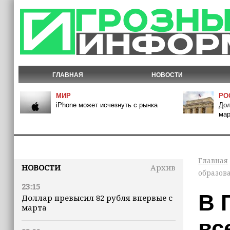
ГЛАВНАЯ
НОВОСТИ
МИР
РО
iPhone может исчезнуть с рынка
Дол
мар
Главная
НОВОСТИ
Архив
образов
23:15
В 
Доллар превысил 82 рубля впервые с
марта
вс