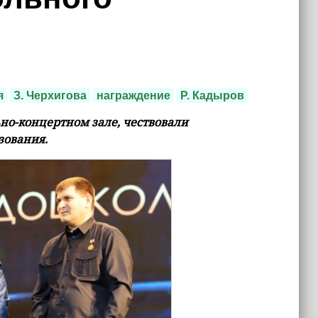
я
З. Черхигова
награждение
Р. Кадыров
ьно-концертном зале, чествовали
зования.