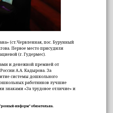
ана» (ст.Червленная, пос. Бурунный
гова. Первое место присудили
циевой (г. Гудермес).
ами и денежной премией от
оссии А.А. Кадырова. За
витие системы дошкольного
х дошкольных работников лучшие
и знаками «За трудовое отличие» и
Грозный-информ" обязательна.