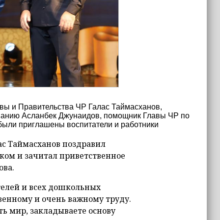
вы и Правительства ЧР Галас Таймасханов,
ванию Асланбек Джунаидов, помощник Главы ЧР по
были приглашены воспитатели и работники
ас Таймасханов поздравил
ком и зачитал приветственное
ова.
телей и всех дошкольных
венному и очень важному труду.
ть мир, закладываете основу