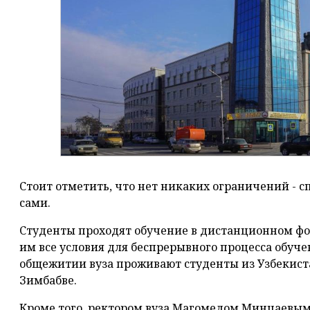
Стоит отметить, что нет никаких ограничений - с
сами.
Студенты проходят обучение в дистанционном фо
им все условия для беспрерывного процесса обуч
общежитии вуза проживают студенты из Узбекиста
Зимбабве.
Кроме того, ректором вуза Магомедом Минцаевы