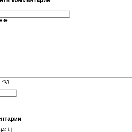
ние
 код
нтарии
ца:
1 |