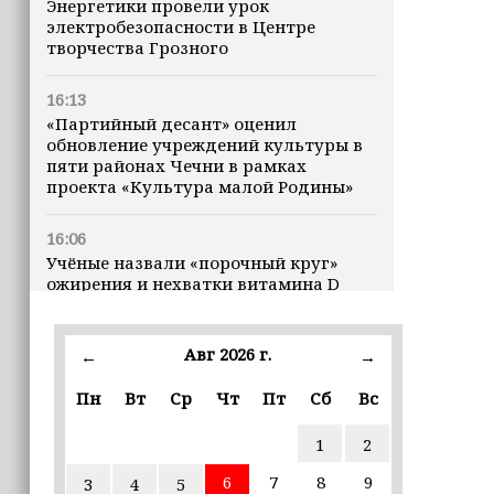
Энергетики провели урок
электробезопасности в Центре
творчества Грозного
16:13
«Партийный десант» оценил
обновление учреждений культуры в
пяти районах Чечни в рамках
проекта «Культура малой Родины»
16:06
Учёные назвали «порочный круг»
ожирения и нехватки витамина D
16:00
Авг 2026 г.
←
→
В Чеченской Республике начинается
история профессионального хоккея
Пн
Вт
Ср
Чт
Пт
Сб
Вс
15:55
1
2
В Чеченской Республики
избирательные комиссии
6
7
8
9
3
4
5