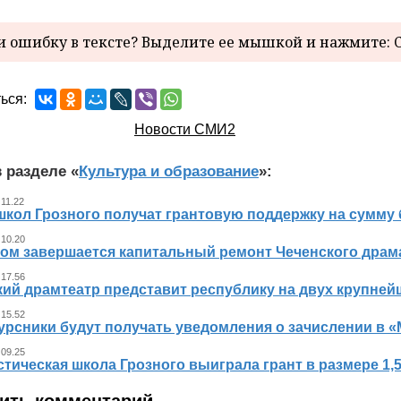
 ошибку в тексте? Выделите ее мышкой и нажмите: C
ься:
Новости СМИ2
 разделе «
Культура и образование
»:
 11.22
школ Грозного получат грантовую поддержку на сумму 
 10.20
ном завершается капитальный ремонт Чеченского драма
 17.56
кий драмтеатр представит республику на двух крупне
 15.52
урсники будут получать уведомления о зачислении в «
 09.25
тическая школа Грозного выиграла грант в размере 1,
ить комментарий