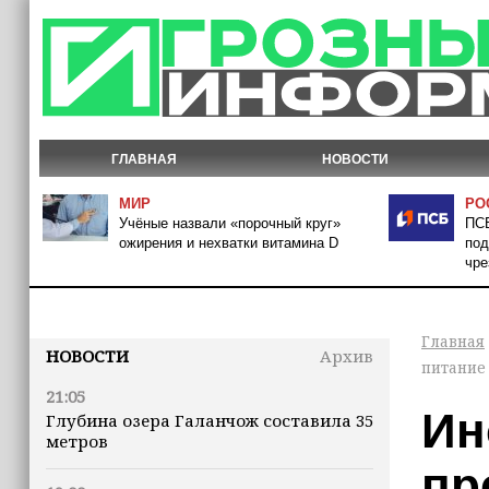
ГЛАВНАЯ
НОВОСТИ
МИР
РО
Учёные назвали «порочный круг»
ПСБ
ожирения и нехватки витамина D
под
чре
Главная
НОВОСТИ
Архив
питание
21:05
Ин
Глубина озера Галанчож составила 35
метров
пр