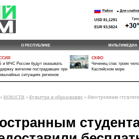
Район
Для слабо
USD 81,1291
EUR 93,5824
О РЕСПУБЛИКЕ
МУЛЬТИМЕДИА
ССИЯ
СКФО
 и МЧС России будут оказывать
Чеченец спас троих чело
держку жителям пострадавших при
Каспийском море
звычайных ситуациях регионов
»
НОВОСТИ
»
Культура и образование
» Иностранным студента
остранным студента
едоставили бесплат