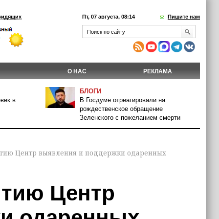
видящих
Пт, 07 августа, 08:14
Пишите нам
О НАС
РЕКЛАМА
БЛОГИ
век в
В Госдуме отреагировали на
рождественское обращение
Зеленского с пожеланием смерти
рытию Центр выявления и поддержки одаренных
ытию Центр
ки одаренных