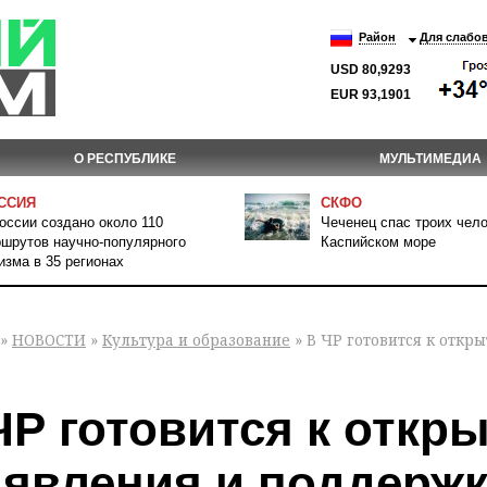
Район
Для слабо
USD 80,9293
EUR 93,1901
О РЕСПУБЛИКЕ
МУЛЬТИМЕДИА
ССИЯ
СКФО
оссии создано около 110
Чеченец спас троих чело
шрутов научно-популярного
Каспийском море
изма в 35 регионах
»
НОВОСТИ
»
Культура и образование
» В ЧР готовится к отк
ЧР готовится к откр
явления и поддерж