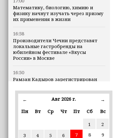
17:00
Математику, биологию, химию и
физику начнут изучать через призму
их применения в жизни
16:58
Производители Чечни представят
локальные гастробренды на
юбилейном фестивале «Вкусы
России» в Москве
16:50
Рамзан Кадыров зарегистрирован
кандидатом на должность Главы ЧР
Авг 2026 г.
16:47
←
→
Почему кошки заранее чувствуют
Пн
Вт
Ср
Чт
Пт
Сб
Вс
землетрясения, рассказала
ветеринар
1
2
16:12
7
8
9
3
4
5
6