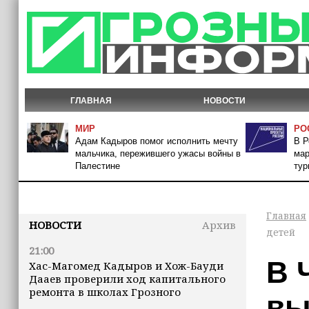
ГЛАВНАЯ
НОВОСТИ
МИР
РО
Адам Кадыров помог исполнить мечту
В Р
мальчика, пережившего ужасы войны в
мар
Палестине
тур
Главная
НОВОСТИ
Архив
детей
21:00
В 
Хас-Магомед Кадыров и Хож-Бауди
Дааев проверили ход капитального
ремонта в школах Грозного
вы