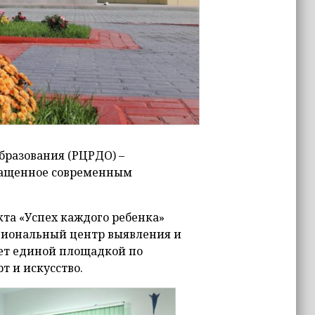
бразования (РЦРДО) –
нащенное современным
та «Успех каждого ребенка»
егиональный центр выявления и
ет единой площадкой по
т и искусство.