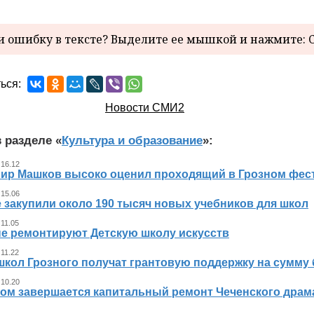
 ошибку в тексте? Выделите ее мышкой и нажмите: C
ься:
Новости СМИ2
 разделе «
Культура и образование
»:
 16.12
ир Машков высоко оценил проходящий в Грозном фест
 15.06
 закупили около 190 тысяч новых учебников для школ
 11.05
не ремонтируют Детскую школу искусств
 11.22
школ Грозного получат грантовую поддержку на сумму 
 10.20
ном завершается капитальный ремонт Чеченского драма