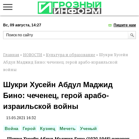
Вс, 09 августа, 14:27
Пишите нам
Главная
»
НОВОСТИ
»
Культура и образование
» Шукри Хусейн
Абдул Маджид Бино: чеченец, герой арабо-израильской
войны
Шукри Хусейн Абдул Маджид
Бино: чеченец, герой арабо-
израильской войны
15.05.2021 16:32
Война
Герой
Кузнец
Мечеть
Ученый
Шукри Хусейн Абдул Маджид Бино (1920-1948) чеченец