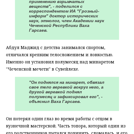
применению взрывчатых
веществ", - поделился с
корреспондентом ИА "Грозный-
информ" доктор исторических
наук, этнолог, член Академии наук
Чеченской Республики Ваха
Гарсаев.
Абдул Маджид с детства занимался спортом,
отличался крепким телосложением и ловкостью.
Именно он установил полумесяц над минаретом
"Чеченской мечети" в Сувейлехе.
"Он поднялся на минарет, обвязал
свое тело веревкой вокруг него, а
другой веревкой поднял
полумесяц и зафиксировал его", -
объяснил Ваха Гарсаев.
Он потерял один глаз во время работы с отцом в
кузнечной мастерской. Часть топора, который один из
его родственников пытался починить, сломалась, и его