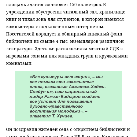
площадь здания составляет 150 кв. метров. В
учреждении обустроены читальный зал, хранилище
книг и тихая зона для студентов, в которой имеются
компьютеры с подключенным интернетом.
Посетителей порадует и обширный книжный фонд
библиотеки из свыше 4 тыс. экземпляров различной
литературы. Здесь же расположился местный СДК с
игровыми зонами для младших групп и кружковыми
комнатами.
«Без культуры нет нации», – мы
все помним эти знаменитые
слова, сказанные Ахматом-Хаджи.
Следуя им, наш национальный
лидер Рамзан Кадыров создает
все условия для повышения
духовно-нравственного
воспитания молодежи», –
отметил Т. Хучиев.
Он поздравил жителей села с открытием библиотеки и
выразил благодарность Главе ЧР Рамзану Кадырову и