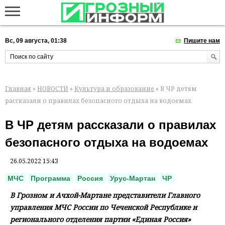
Вс, 09 августа, 01:38
Пишите нам
Главная
»
НОВОСТИ
»
Культура и образование
» В ЧР детям
рассказали о правилах безопасного отдыха на водоемах
В ЧР детям рассказали о правилах
безопасного отдыха на водоемах
26.05.2022 15:43
МЧС
Программа
Россия
Урус-Мартан
ЧР
В Грозном и Ачхой-Мартане представители Главного
управления МЧС России по Чеченской Республике и
регионального отделения партии «Единая Россия»