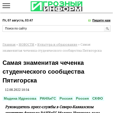
Пт, 07 августа, 03:47
Пишите нам
Главная
»
НОВОСТИ
»
Культура и образование
» Самая
знаменитая чеченка студенческого сообщества Пятигорска
Самая знаменитая чеченка
студенческого сообщества
Пятигорска
12.08.2022 10:54
Мадина Идрисова
РАНХиГС
Россия
Россия
СКФО
Руководитель пресс-службы в Северо-Кавказском
институте-филиале РАНХиГС Мадина Идрисова дала