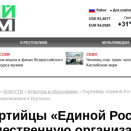
Район
Для слабо
USD 81,4077
EUR 94,0585
О РЕСПУБЛИКЕ
МУЛЬТИМЕДИА
ССИЯ
СКФО
ня вошла в финал Всероссийского
Чеченец спас троих чело
курса музеев
Каспийском море
»
НОВОСТИ
»
Культура и образование
» Партийцы «Единой Рос
 школьников в Курчалое
ртийцы «Единой Рос
чественную организ