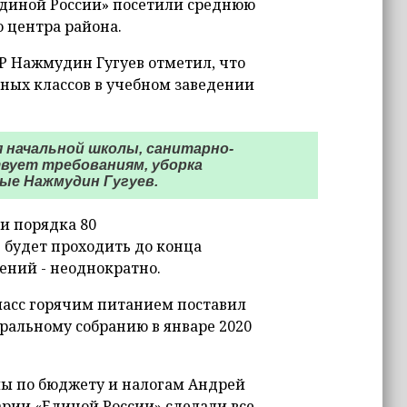
Единой России» посетили среднюю
 центра района.
Р Нажмудин Гугуев отметил, что
ых классов в учебном заведении
я начальной школы, санитарно-
вует требованиям, уборка
ые Нажмудин Гугуев.
ли порядка 80
будет проходить до конца
ений - неоднократно.
класс горячим питанием поставил
ральному собранию в январе 2020
мы по бюджету и налогам Андрей
рии «Единой России» сделали все,