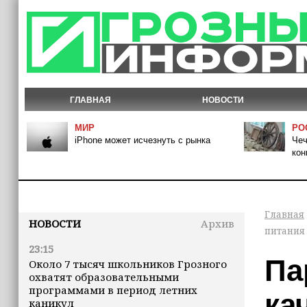
ГЛАВНАЯ
НОВОСТИ
МИР
РО
iPhone может исчезнуть с рынка
Чеч
кон
Главная
НОВОСТИ
Архив
питания
23:15
Па
Около 7 тысяч школьников Грозного
охватят образовательными
программами в период летних
ка
каникул