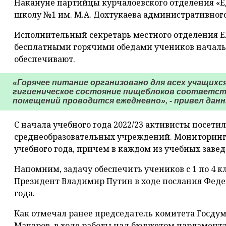
Накануне партийцы курчалоевского отделения «
школу №1 им. М.А. Дохтукаева административного
Исполнительный секретарь местного отделения Е
бесплатными горячими обедами учеников начальн
обеспечивают.
«Горячее питание организовано для всех учащихс
гигиеническое состояние пищеблоков соответст
помещений проводится ежедневно», - привел данн
С начала учебного года 2022/23 активисты посети
среднеобразовательных учреждений. Мониторинг 
учебного года, причем в каждом из учебных завед
Напомним, задачу обеспечить учеников с 1 по 4 
Президент Владимир Путин в ходе послания Феде
года.
Как отмечал ранее председатель комитета Госду
Макаров, в ходе работы над бюджетом парламента