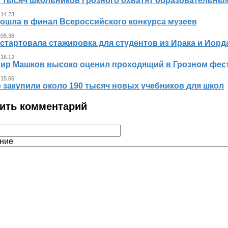
7 тысяч школьников Грозного охватят образовательны
 14.23
вошла в финал Всероссийского конкурса музеев
 09.36
стартовала стажировка для студентов из Ирака и Иорд
 16.12
ир Машков высоко оценил проходящий в Грозном фест
 15.06
 закупили около 190 тысяч новых учебников для школ
ить комментарий
ние