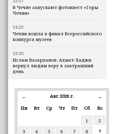
15:57
В Чечне запускают фотоквест «Горы
Чечни»
14:23
Чечня вошла в финал Всероссийского
конкурса музеев
13:20
Ислам Вазарханов: Ахмат-Хаджи
вернул людям веру в завтрашний
день
11:52
Силы ПВО за ночь сбили 397
Авг 2026 г.
←
→
украинских БПЛА
Пн
Вт
Ср
Чт
Пт
Сб
Вс
10:37
Минтруд предложил расширить круг
1
2
лиц, имеющих право на две пенсии
9
3
4
5
6
7
8