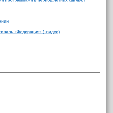
ми программами в период летних каникул
ании
иваль «Федерация» (+видео)