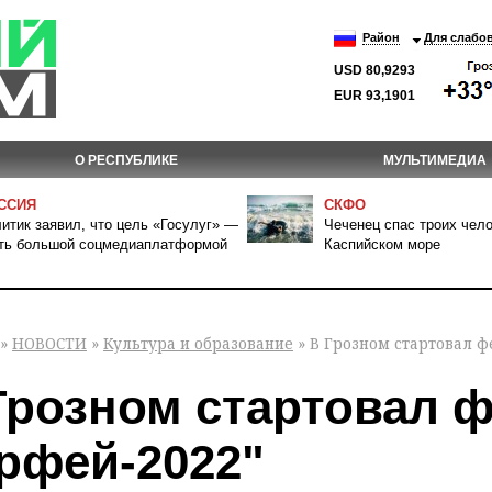
Район
Для слабо
USD 80,9293
EUR 93,1901
О РЕСПУБЛИКЕ
МУЛЬТИМЕДИА
ССИЯ
СКФО
итик заявил, что цель «Госулуг» —
Чеченец спас троих чело
ть большой соцмедиаплатформой
Каспийском море
»
НОВОСТИ
»
Культура и образование
» В Грозном стартовал ф
Грозном стартовал 
рфей-2022"