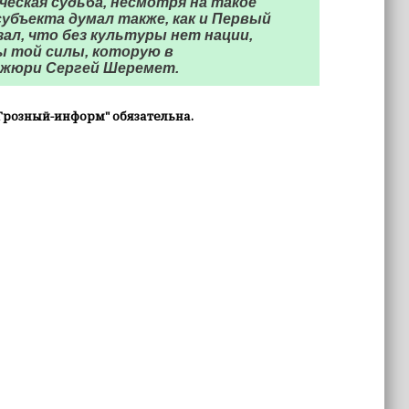
еская судьба, несмотря на такое
убъекта думал также, как и Первый
ал, что без культуры нет нации,
бы той силы, которую в
 жюри Сергей Шеремет.
Грозный-информ" обязательна.