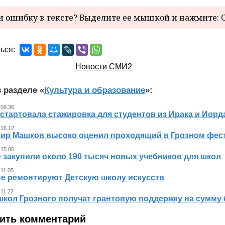
 ошибку в тексте? Выделите ее мышкой и нажмите: C
ься:
Новости СМИ2
 разделе «
Культура и образование
»:
 09.36
стартовала стажировка для студентов из Ирака и Иорд
 16.12
ир Машков высоко оценил проходящий в Грозном фест
 15.06
 закупили около 190 тысяч новых учебников для школ
 11.05
не ремонтируют Детскую школу искусств
 11.22
школ Грозного получат грантовую поддержку на сумму 
ить комментарий