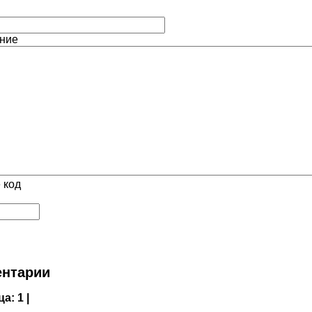
ние
 код
нтарии
ца:
1 |