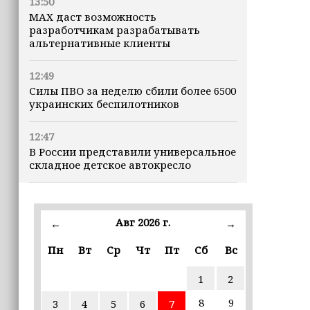
13:50
MAX даст возможность
разработчикам разрабатывать
альтернативные клиенты
12:49
Силы ПВО за неделю сбили более 6500
украинских беспилотников
12:47
В России представили универсальное
складное детское автокресло
12:15
Невролог рассказала, как за минуту
Авг 2026 г.
←
→
определить инсульт
Пн
Вт
Ср
Чт
Пт
Сб
Вс
11:56
В селе Геремчук проводят капремонт
1
2
моста
8
9
3
4
5
6
7