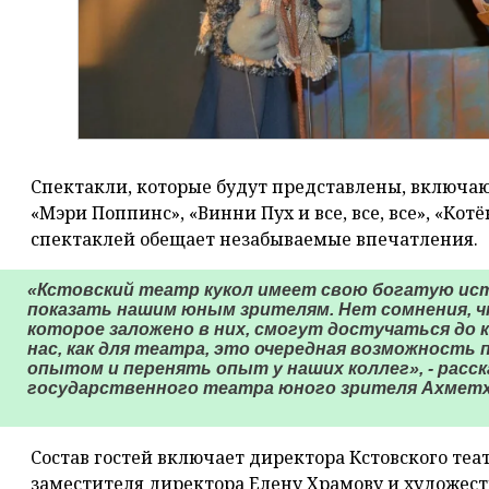
Спектакли, которые будут представлены, включаю
«Мэри Поппинс», «Винни Пух и все, все, все», «Кот
спектаклей обещает незабываемые впечатления.
«Кстовский театр кукол имеет свою богатую ист
показать нашим юным зрителям. Нет сомнения, чт
которое заложено в них, смогут достучаться до к
нас, как для театра, это очередная возможност
опытом и перенять опыт у наших коллег», - расс
государственного театра юного зрителя Ахметх
Состав гостей включает директора Кстовского теа
заместителя директора Елену Храмову и художес