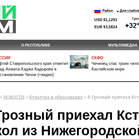
Район
Для слабо
USD 81,1291
EUR 93,5824
О РЕСПУБЛИКЕ
МУЛЬТИМЕДИА
ССИЯ
СКФО
тий Ставропольского края отметил
Чеченец спас троих чело
ад Ахмата-Хаджи Кадырова в
Каспийском море
становление Чечни (+видео)
»
НОВОСТИ
»
Культура и образование
» В Грозный приехал Кст
Грозный приехал Кст
кол из Нижегородско