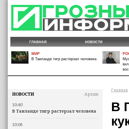
ГЛАВНАЯ
НОВОСТИ
МИР
РО
В Таиланде тигр растерзал человека
Муф
вкл
вос
Главная
НОВОСТИ
Архив
В 
10:40
В Таиланде тигр растерзал человека
ку
10:06