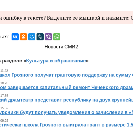
 ошибку в тексте? Выделите ее мышкой и нажмите: C
ься:
Новости СМИ2
 разделе «
Культура и образование
»:
 11.22
школ Грозного получат грантовую поддержку на сумму 
 10.20
ном завершается капитальный ремонт Чеченского драма
 17.56
кий драмтеатр представит республику на двух крупне
 15.52
урсники будут получать уведомления о зачислении в «
 09.25
тическая школа Грозного выиграла грант в размере 1,