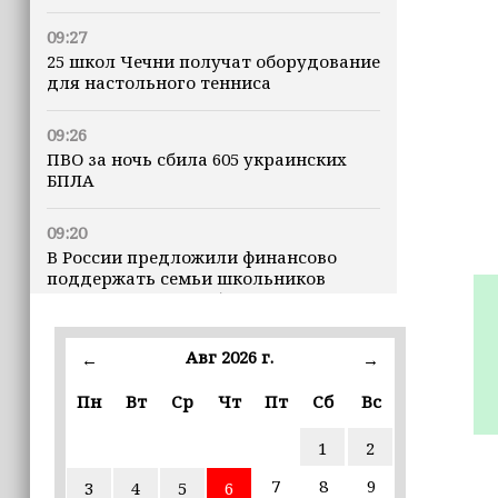
09:27
25 школ Чечни получат оборудование
для настольного тенниса
09:26
ПВО за ночь сбила 605 украинских
БПЛА
09:20
В России предложили финансово
поддержать семьи школьников
перед началом учебного года
21:05
Авг 2026 г.
←
→
Глубина озера Галанчож составила 35
метров
Пн
Вт
Ср
Чт
Пт
Сб
Вс
1
2
19:00
В Грозном федеральные эксперты
7
8
9
3
4
5
6
обсудили современные подходы к