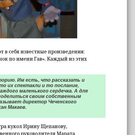
т в себя известные произведения:
ёнок по имени Гав». Каждый из этих
орию. Им есть, что рассказать и
о их спектакли и то послание,
аждого маленького сердечка. А для
ь поделиться своим собственным
казывает директор Чеченского
ан Макаев.
тра кукол Ирину Щепанову,
твенного руководителя Марата