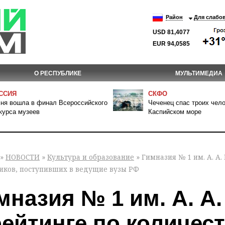
Район
Для слабо
USD 81,4077
EUR 94,0585
О РЕСПУБЛИКЕ
МУЛЬТИМЕДИА
ССИЯ
СКФО
ня вошла в финал Всероссийского
Чеченец спас троих чело
курса музеев
Каспийском море
»
НОВОСТИ
»
Культура и образование
» Гимназия № 1 им. А. А
иков, поступивших в ведущие вузы РФ
мназия № 1 им. А. А
рейтинге по количес