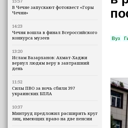
15:57
В Чечне запускают фотоквест «Горы
по
Чечни»
14:23
Чечня вошла в финал Всероссийского
конкурса музеев
Вуз
Г
13:20
Ислам Вазарханов: Ахмат-Хаджи
вернул людям веру в завтрашний
день
11:52
Силы ПВО за ночь сбили 397
украинских БПЛА
10:37
Минтруд предложил расширить круг
лиц, имеющих право на две пенсии