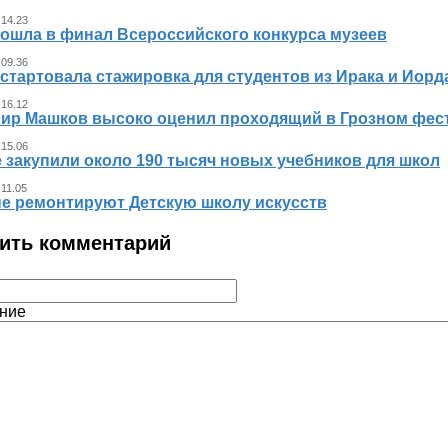
 14.23
вошла в финал Всероссийского конкурса музеев
 09.36
стартовала стажировка для студентов из Ирака и Иорд
 16.12
ир Машков высоко оценил проходящий в Грозном фест
 15.06
 закупили около 190 тысяч новых учебников для школ
 11.05
не ремонтируют Детскую школу искусств
ить комментарий
ние