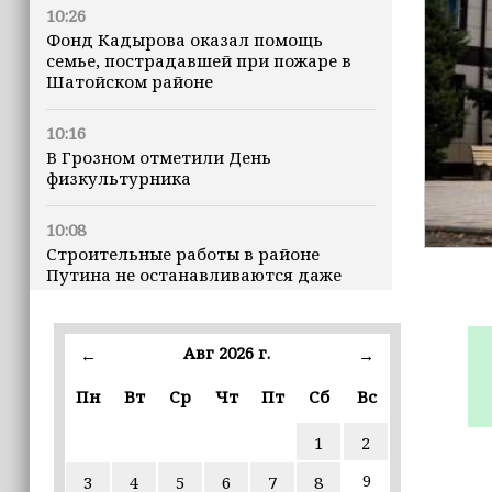
10:26
Фонд Кадырова оказал помощь
семье, пострадавшей при пожаре в
Шатойском районе
10:16
В Грозном отметили День
физкультурника
10:08
Строительные работы в районе
Путина не останавливаются даже
ночью
23:15
Авг 2026 г.
←
→
Доллар превысил 82 рубля впервые с
марта
Пн
Вт
Ср
Чт
Пт
Сб
Вс
1
2
23:06
В пяти школах столицы обновляют
9
3
4
5
6
7
8
инфраструктуру по госпрограмме