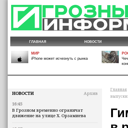
ГЛАВНАЯ
НОВОСТИ
МИР
РО
iPhone может исчезнуть с рынка
Чеч
кон
Главная
НОВОСТИ
Архив
выпускн
16:45
Ги
В Грозном временно ограничат
движение на улице Х. Орзамиева
в 