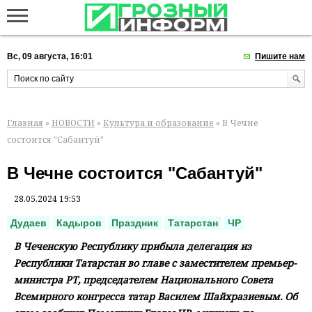
Вс, 09 августа, 16:01
Пишите нам
Главная
»
НОВОСТИ
»
Культура и образование
» В Чечне
состоится "Сабантуй"
В Чечне состоится "Сабантуй"
28.05.2024 19:53
Дудаев
Кадыров
Праздник
Татарстан
ЧР
В Чеченскую Республику прибыла делегация из
Республики Татарстан во главе с заместителем премьер-
министра РТ, председателем Национального Совета
Всемирного конгресса татар Василем Шайхразиевым. Об