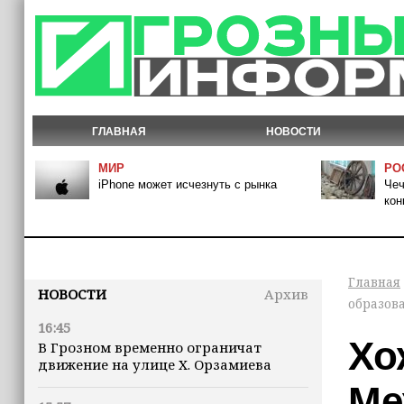
ГЛАВНАЯ
НОВОСТИ
МИР
РО
iPhone может исчезнуть с рынка
Чеч
кон
Главная
НОВОСТИ
Архив
образов
16:45
Хо
В Грозном временно ограничат
движение на улице Х. Орзамиева
Ме