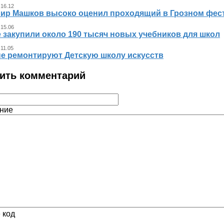
 16.12
ир Машков высоко оценил проходящий в Грозном фест
 15.06
 закупили около 190 тысяч новых учебников для школ
 11.05
не ремонтируют Детскую школу искусств
ить комментарий
ние
 код