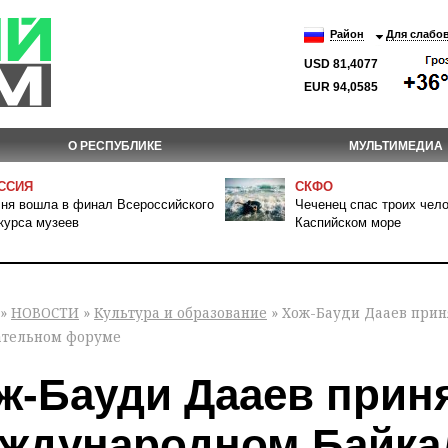
Район
Для слабо
USD 81,4077
EUR 94,0585
О РЕСПУБЛИКЕ
МУЛЬТИМЕДИА
ССИЯ
СКФО
ня вошла в финал Всероссийского
Чеченец спас троих чело
курса музеев
Каспийском море
»
НОВОСТИ
»
Культура и образование
» Хож-Бауди Дааев прин
ательном форуме
ж-Бауди Дааев приня
ждународном Байка