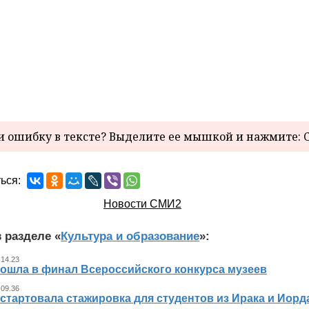
 ошибку в тексте? Выделите ее мышкой и нажмите: C
ься:
Новости СМИ2
 разделе «
Культура и образование
»:
 14.23
вошла в финал Всероссийского конкурса музеев
 09.36
стартовала стажировка для студентов из Ирака и Иорд