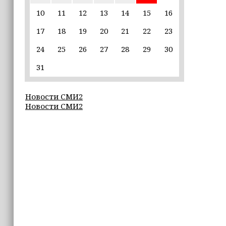
10
11
12
13
14
15
16
22:30
17
18
19
20
21
22
23
Силы ПВО сбили 75 БПЛА над
регионами России за последние
24
25
26
27
28
29
30
сутки
31
20:09
iPhone может исчезнуть с рынка
Новости СМИ2
Новости СМИ2
19:37
9 августа в Грозном пройдет дрифт-
фестиваль
17:30
Эксперт объяснил, почему не стоит
подшучивать над мошенниками