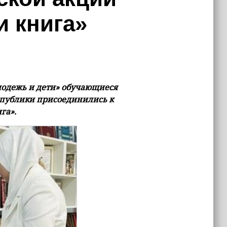
и книга»
лодежь и дети» обучающиеся
публики присоединились к
га».