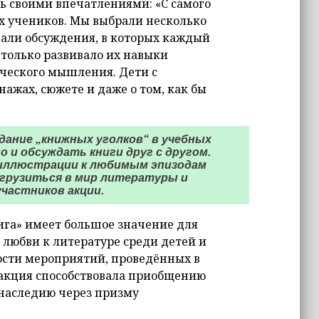
ь своими впечатлениями: «С самого
их учеников. Мы выбрали несколько
вали обсуждения, в которых каждый
 только развивало их навыки
ического мышления. Дети с
ажах, сюжете и даже о том, как бы
дание „книжных уголков“ в учебных
о и обсуждать книги друг с другом.
 иллюстрации к любимым эпизодам
огрузиться в мир литературы и
частников акции.
нига» имеет большое значение для
любви к литературе среди детей и
ости мероприятий, проведённых в
 акция способствовала приобщению
наследию через призму