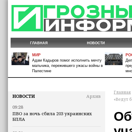
ГЛАВНАЯ
НОВОСТИ
МИР
РО
Адам Кадыров помог исполнить мечту
Деп
мальчика, пережившего ужасы войны в
пре
Палестине
мно
Главная
НОВОСТИ
Архив
«Ведут б
09:28
Об
ПВО за ночь сбила 203 украинских
БПЛА
уч