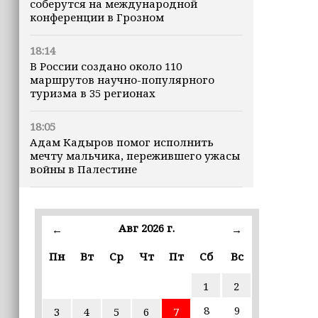
соберутся на международной
конференции в Грозном
18:14
В России создано около 110
маршрутов научно-популярного
туризма в 35 регионах
18:05
Адам Кадыров помог исполнить
мечту мальчика, пережившего ужасы
войны в Палестине
17:00
Математику, биологию, химию и
Авг 2026 г.
←
→
физику начнут изучать через призму
их применения в жизни
Пн
Вт
Ср
Чт
Пт
Сб
Вс
16:58
1
2
Производители Чечни представят
локальные гастробренды на
8
9
3
4
5
6
7