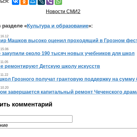
ься:
Новости СМИ2
 разделе «
Культура и образование
»:
 16.12
ир Машков высоко оценил проходящий в Грозном фест
 15.06
 закупили около 190 тысяч новых учебников для школ
 11.05
не ремонтируют Детскую школу искусств
 11.22
школ Грозного получат грантовую поддержку на сумму 
 10.20
ном завершается капитальный ремонт Чеченского драма
ить комментарий
ние