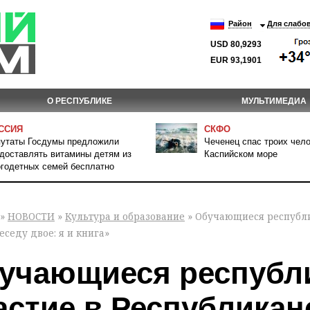
Район
Для слабо
USD 80,9293
EUR 93,1901
О РЕСПУБЛИКЕ
МУЛЬТИМЕДИА
ССИЯ
СКФО
утаты Госдумы предложили
Чеченец спас троих чело
доставлять витамины детям из
Каспийском море
годетных семей бесплатно
»
НОВОСТИ
»
Культура и образование
» Обучающиеся республи
еседу двое: я и книга»
учающиеся республ
астие в Республикан