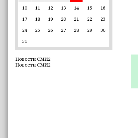
юбилейном фестивале «Вкусы
России» в Москве
10
11
12
13
14
15
16
17
18
19
20
21
22
23
16:50
Рамзан Кадыров зарегистрирован
24
25
26
27
28
29
30
кандидатом на должность Главы ЧР
31
16:47
Почему кошки заранее чувствуют
Новости СМИ2
землетрясения, рассказала
Новости СМИ2
ветеринар
16:12
Владимир Машков высоко оценил
проходящий в Грозном фестиваль
«Федерация» (+видео)
16:02
Неделя популяризации грудного
вскармливания: что важно знать
молодым мамам