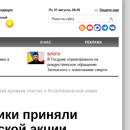
видящих
Пт, 07 августа, 09:35
Пишите нам
О НАС
РЕКЛАМА
БЛОГИ
век в
В Госдуме отреагировали на
рождественское обращение
Зеленского с пожеланием смерти
ки приняли участие в Республиканской акции
ики приняли
ской акции