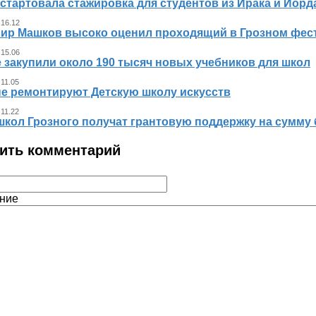
стартовала стажировка для студентов из Ирака и Иорд
 16.12
ир Машков высоко оценил проходящий в Грозном фест
 15.06
 закупили около 190 тысяч новых учебников для школ
 11.05
не ремонтируют Детскую школу искусств
 11.22
школ Грозного получат грантовую поддержку на сумму 
ить комментарий
ние