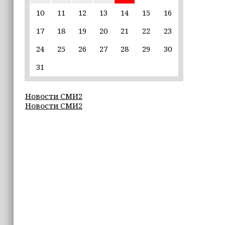
единственной альтернативой гибели
(+видео)
10
11
12
13
14
15
16
17
18
19
20
21
22
23
14:44
Ахмат Кадыров удостоен звания
24
25
26
27
28
29
30
«Нохчийн Пачхьалкхан Къонах»
31
13:50
MAX даст возможность
Новости СМИ2
разработчикам разрабатывать
Новости СМИ2
альтернативные клиенты
12:49
Силы ПВО за неделю сбили более 6500
украинских беспилотников
12:47
В России представили универсальное
складное детское автокресло
12:15