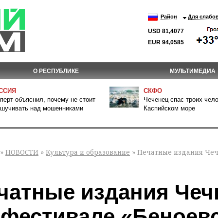
Район
Для слабо
USD 81,4077
EUR 94,0585
О РЕСПУБЛИКЕ
МУЛЬТИМЕДИА
ССИЯ
СКФО
перт объяснил, почему не стоит
Чеченец спас троих чело
шучивать над мошенниками
Каспийском море
»
НОВОСТИ
»
Культура и образование
» Печатные издания Чеч
чатные издания Чеч
 фестивале «Беноевс