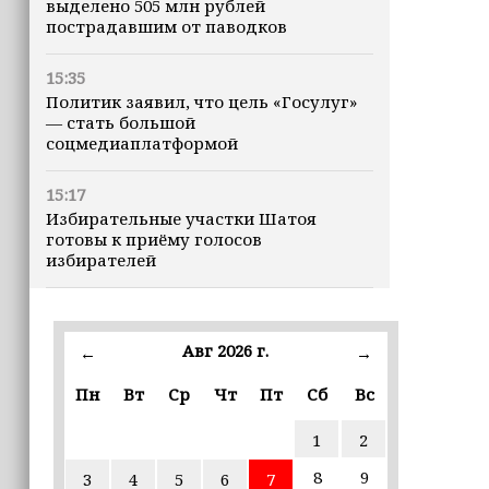
выделено 505 млн рублей
пострадавшим от паводков
15:35
Политик заявил, что цель «Госулуг»
— стать большой
соцмедиаплатформой
15:17
Избирательные участки Шатоя
готовы к приёму голосов
избирателей
15:02
Турция, Саудовская Аравия и
Авг 2026 г.
←
→
Пакистан подписали «Мекканское
соглашение» о коллективной обороне
Пн
Вт
Ср
Чт
Пт
Сб
Вс
14:58
1
2
Кадыров: сдача в плен становится
для многих военнослужащих ВСУ
8
9
3
4
5
6
7