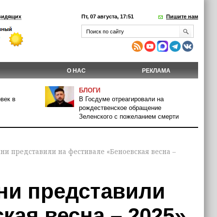
видящих
Пт, 07 августа, 17:51
Пишите нам
О НАС
РЕКЛАМА
БЛОГИ
век в
В Госдуме отреагировали на
рождественское обращение
Зеленского с пожеланием смерти
ни представили на фестивале «Беноевская весна –
ни представили
кая весна – 2025»