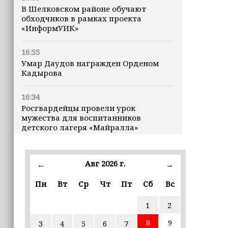
В Шелковском районе обучают
обходчиков в рамках проекта
«ИнформУИК»
16:55
Умар Даудов награжден Орденом
Кадырова
16:34
Росгвардейцы провели урок
мужества для воспитанников
детского лагеря «Майралла»
16:30
Дмитрий Чернышенко: Внутренний
Авг 2026 г.
←
→
туризм в России вырос на 4,3%,
въездной — на 20,1%
Пн
Вт
Ср
Чт
Пт
Сб
Вс
1
2
16:28
Из бюджета Чечни дополнительно
8
9
3
4
5
6
7
выделено 505 млн рублей