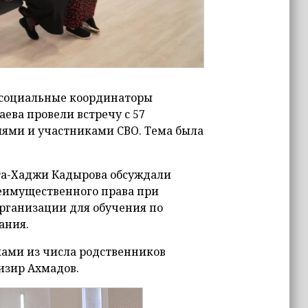
 социальные координаторы
ева провели встречу с 57
елями и участниками СВО. Тема была
ата-Хаджи Кадырова обсуждали
еимущественного права при
рганизации для обучения по
ания.
ками из числа родственников
изир Ахмадов.