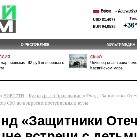
Район
Для слабо
USD 81,4077
EUR 94,0585
О РЕСПУБЛИКЕ
МУЛЬТИМЕДИА
ССИЯ
СКФО
лар превысил 82 рубля впервые с
Чеченец спас троих чело
та
Каспийском море
»
НОВОСТИ
»
Культура и образование
» Фонд «Защитники Отеч
ков СВО по вопросам поступления в вузы
нд «Защитники Отеч
чне встречи с детьм