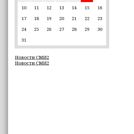
пострадавшим от паводков
10
11
12
13
14
15
16
17
18
19
20
21
22
23
15:35
Политик заявил, что цель «Госулуг»
24
25
26
27
28
29
30
— стать большой
соцмедиаплатформой
31
15:17
Новости СМИ2
Избирательные участки Шатоя
Новости СМИ2
готовы к приёму голосов
избирателей
15:02
Турция, Саудовская Аравия и
Пакистан подписали «Мекканское
соглашение» о коллективной обороне
14:58
Кадыров: сдача в плен становится
для многих военнослужащих ВСУ
единственной альтернативой гибели