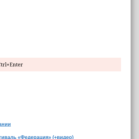
trl+Enter
ании
иваль «Федерация» (+видео)