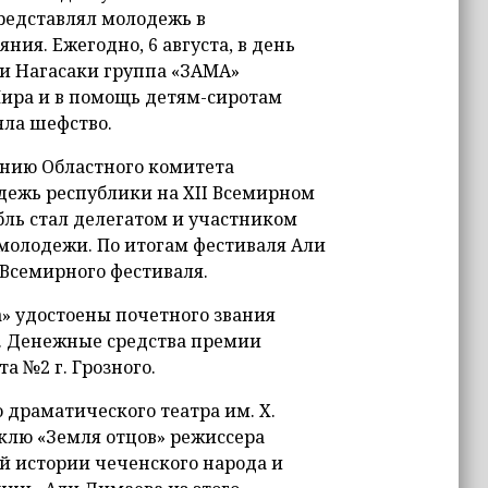
представлял молодежь в
ия. Ежегодно, 6 августа, в день
и Нагасаки группа «ЗАМА»
ира и в помощь детям-сиротам
яла шефство.
шению Областного комитета
дежь республики на XII Всемирном
бль стал делегатом и участником
молодежи. По итогам фестиваля Али
 Всемирного фестиваля.
а» удостоены почетного звания
. Денежные средства премии
 №2 г. Грозного.
о драматического театра им. Х.
клю «Земля отцов» режиссера
й истории чеченского народа и