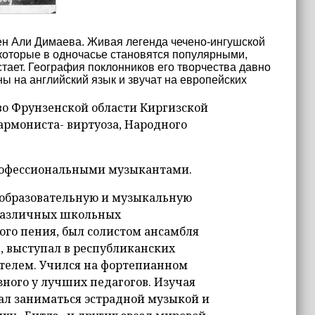
ен Али Димаева. Живая легенда чечено-ингушской
, которые в одночасье становятся популярными,
стает. География поклонников его творчества давно
ы на английский язык и звучат на европейских
 во Фрунзенской области Киргизской
армониста- виртуоза, Народного
профессиональными музыкантами.
еобразовательную и музыкальную
 различных школьных
ого пения, был солистом ансамбля
, выступал в республиканских
ителем. Учился на фортепианном
ного у лучших педагогов. Изучая
ал заниматься эстрадной музыкой и