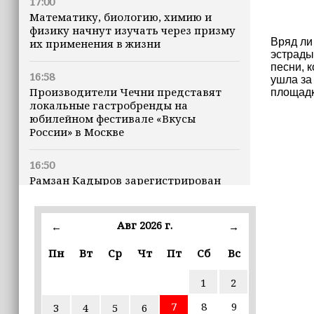
17:00
Математику, биологию, химию и
физику начнут изучать через призму
Вряд ли
их применения в жизни
эстрады
песни, 
16:58
ушла за
Производители Чечни представят
площадк
локальные гастробренды на
юбилейном фестивале «Вкусы
России» в Москве
16:50
Рамзан Кадыров зарегистрирован
кандидатом на должность Главы ЧР
Авг 2026 г.
16:47
←
→
Почему кошки заранее чувствуют
Пн
Вт
Ср
Чт
Пт
Сб
Вс
землетрясения, рассказала
ветеринар
1
2
16:12
7
8
9
3
4
5
6