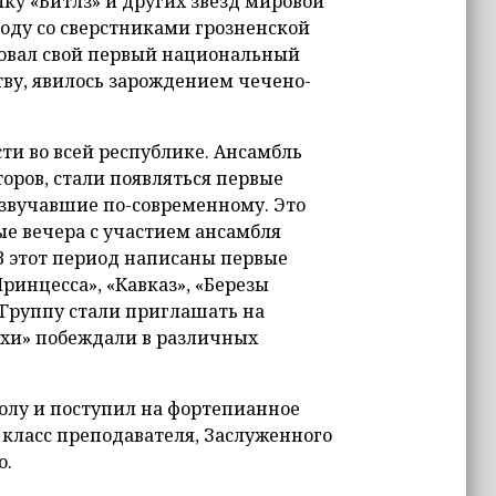
ку «Битлз» и других звезд мировой
году со сверстниками грозненской
зовал свой первый национальный
тву, явилось зарождением чечено-
ти во всей республике. Ансамбль
торов, стали появляться первые
азвучавшие по-современному. Это
е вечера с участием ансамбля
В этот период написаны первые
Принцесса», «Кавказ», «Березы
 Группу стали приглашать на
нахи» побеждали в различных
олу и поступил на фортепианное
класс преподавателя, Заслуженного
о.