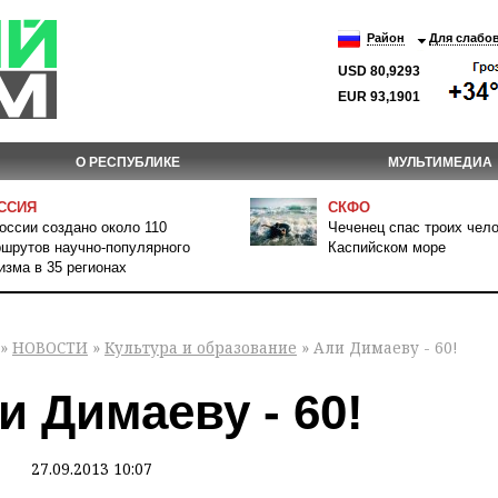
Район
Для слабо
USD 80,9293
EUR 93,1901
О РЕСПУБЛИКЕ
МУЛЬТИМЕДИА
ССИЯ
СКФО
оссии создано около 110
Чеченец спас троих чело
шрутов научно-популярного
Каспийском море
изма в 35 регионах
»
НОВОСТИ
»
Культура и образование
» Али Димаеву - 60!
и Димаеву - 60!
27.09.2013 10:07