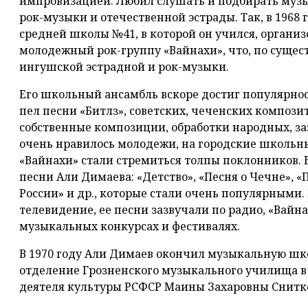
импровизацией. Любил слушать и подбирать музы
рок-музыки и отечественной эстрады. Так, в 1968 
средней школы №41, в которой он учился, органи
молодежный рок-группу «Вайнахи», что, по сущес
ингушской эстрадной и рок-музыки.
Его школьный ансамбль вскоре достиг популярнос
пел песни «Битлз», советских, чеченских компози
собственные композиции, обработки народных, з
очень нравилось молодежи, на городские школьны
«Вайнахи» стали стремиться толпы поклонников. 
песни Али Димаева: «Детство», «Песня о Чечне», «
России» и др., которые стали очень популярными.
телевидение, ее песни зазвучали по радио, «Вай
музыкальных конкурсах и фестивалях.
В 1970 году Али Димаев окончил музыкальную шк
отделение Грозненского музыкального училища в 
деятеля культуры РСФСР Маины Захаровны Снитк