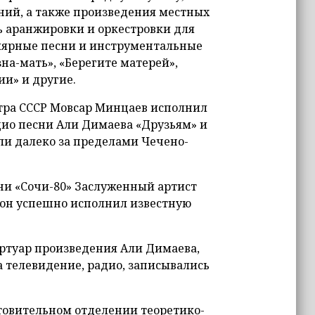
ний, а также произведения местных
ь аранжировки и оркестровки для
пулярные песни и инструментальные
на-мать», «Берегите матерей»,
ии» и другие.
еатра СССР Мовсар Минцаев исполнил
ио песни Али Димаева «Друзьям» и
али далеко за пределами Чечено-
сни «Сочи-80» Заслуженный артист
 он успешно исполнил известную
ртуар произведения Али Димаева,
на телевидение, радио, записывались
отовительном отделении теоретико-