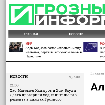
ГЛАВНАЯ
НОВОСТИ
МИР
РО
Адам Кадыров помог исполнить мечту
В Р
мальчика, пережившего ужасы войны в
мар
Палестине
тур
Главная
НОВОСТИ
Архив
Ал
21:00
Хас-Магомед Кадыров и Хож-Бауди
Дааев проверили ход капитального
ремонта в школах Грозного