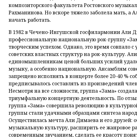
композиторского факультета Ростовского музыкал
Рахманинова. Но вскоре тяжело заболела мать, а 
начать работать.
В 1982 в Чечено-Ингушской госфилармонии Али Д
профессиональную национальную рок-группу «Зама
творческим успехом. Однако, это время совпало с
советских властных структур на рок-культуру. Али
единомышленникам ценой больших усилий удалось
музыку, а особенно национальную. Ансамблям со
запрещено исполнять в концерте более 20-40 % с
предписывалось составлять из произведений член
Несмотря на все сложности, группа «Зама» создал
триумфальную концертную деятельность. По отзы
группа «Зама» совершила революцию в культурно
группы стали удачными образцами синтеза народ
Осуществилась мечта Али Димаева и его друзей: 
музыкальную культуру, расширить ее жанровое ра
современным звучанием, сделать ее красоту поня