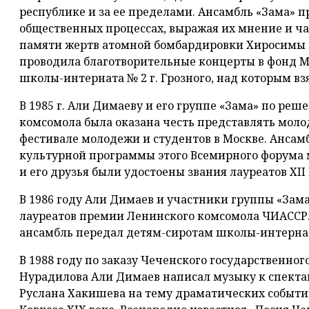
республике и за ее пределами. Ансамбль «Зама» 
общественных процессах, выражая их мнение и чаян
памяти жертв атомной бомбардировки Хиросимы 
проводила благотворительные концерты в фонд М
школы-интерната № 2 г. Грозного, над которым вз
В 1985 г. Али Димаеву и его группе «Зама» по ре
комсомола была оказана честь представлять моло
фестивале молодежи и студентов в Москве. Ансам
культурной программы этого Всемирного форума 
и его друзья были удостоены звания лауреатов XII
В 1986 году Али Димаев и участники группы «Зам
лауреатов премии Ленинского комсомола ЧИАССР
ансамбль передал детям-сиротам школы-интерната
В 1988 году по заказу Чеченского государственног
Нурадилова Али Димаев написал музыку к спекта
Руслана Хакишева на тему драматических событи