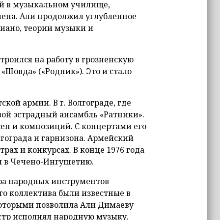
бой в музыкальном училище,
лена. Али продолжил углубленное
иано, теории музыки и
троился на работу в грозненскую
Шовда» («Родник»). Это и стало
ской армии. В г. Волгограде, где
вой эстрадный ансамбль «Ратники».
сен и композиций. С концертами его
лгограда и гарнизона. Армейский
рах и конкурсах. В конце 1976 года
я в Чечено-Ингушетию.
тра народных инструментов
го коллектива были известные в
которыми позволила Али Димаеву
стр исполнял народную музыку,