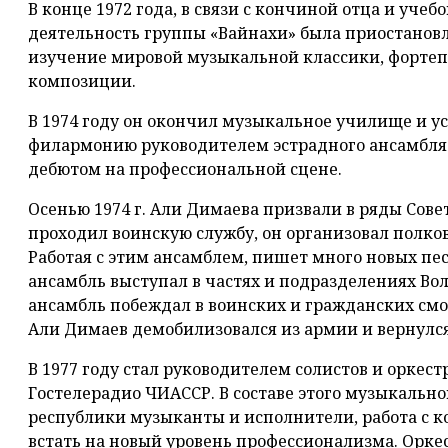
В конце 1972 года, в связи с кончиной отца и уче
деятельность группы «Вайнахи» была приостанов
изучение мировой музыкальной классики, фортеп
композиции.
В 1974 году он окончил музыкальное училище и ус
филармонию руководителем эстрадного ансамбля «
дебютом на профессиональной сцене.
Осенью 1974 г. Али Димаева призвали в ряды Совет
проходил воинскую службу, он организовал полко
Работая с этим ансамблем, пишет много новых пе
ансамбль выступал в частях и подразделениях Во
ансамбль побеждал в воинских и гражданских смот
Али Димаев демобилизовался из армии и вернулс
В 1977 году стал руководителем солистов и оркес
Гостелерадио ЧИАССР. В составе этого музыкально
республики музыканты и исполнители, работа с 
встать на новый уровень профессионализма. Орке