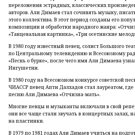
переложения эстрадных, классических произведе
авторов. Али Димаев стал сочинять музыку, писат
этого коллектива. В этот период созданы его по
композиции и обработки народного жанра: «Отчиз
«Танцевальная картинка», «Три осетинские мелод
В 1980 году известный певец, солист Большого т
по Центральному телевидению и Всесоюзному рад
«Песнь о бурке», после чего имя Али Димаева узн
Ингушетии.
В 1980 году на Всесоюзном конкурсе советской пе
ЧИАССР певец Апти Далхадов стал лауреатом, где
песню Али Димаева «Отчизна-мать».
Многие певцы и музыканты включали в свой репе
они все чаще стали звучать в концертных залах, 
на пластинки.
В 1979 по 1981 годах Али Димаев учиться на подг