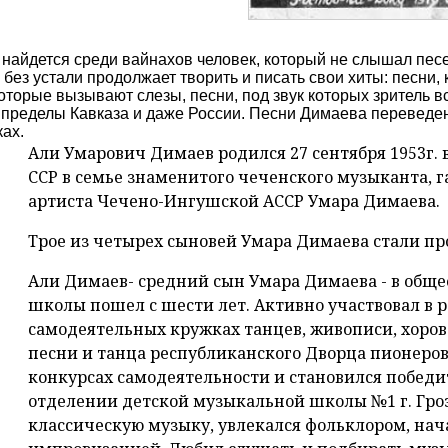
 найдется среди вайнахов человек, который не слышал пес
 без устали продолжает творить и писать свои хиты: песни
которые вызывают слезы, песни, под звук которых зритель в
 пределы Кавказа и даже России. Песни Димаева переведен
ах.
Али Умарович Димаев родился 27 сентября 1953г.
ССР в семье знаменитого чеченского музыканта, г
артиста Чечено-Ингушской АССР Умара Димаева.
Трое из четырех сыновей Умара Димаева стали 
Али Димаев- средний сын Умара Димаева - в общ
школы пошел с шести лет. Активно участвовал в
самодеятельных кружках танцев, живописи, хоров
песни и танца республиканского Дворца пионеров
конкурсах самодеятельности и становился побед
отделении детской музыкальной школы №1 г. Гроз
классическую музыку, увлекался фольклором, нач