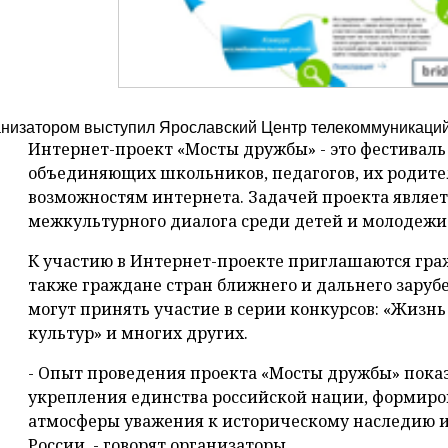
анизатором выступил Ярославский Центр телекоммуникаци
Интернет-проект «Мосты дружбы» - это фестиваль
объединяющих школьников, педагогов, их родит
возможностям интернета. Задачей проекта являе
межкультурного диалога среди детей и молодежи
К участию в Интернет-проекте приглашаются гра
также граждане стран ближнего и дальнего зарубеж
могут принять участие в серии конкурсов: «Жизнь
культур» и многих других.
- Опыт проведения проекта «Мосты дружбы» пока
укрепления единства российской нации, формиро
атмосферы уважения к историческому наследию 
России, - говорят организаторы.