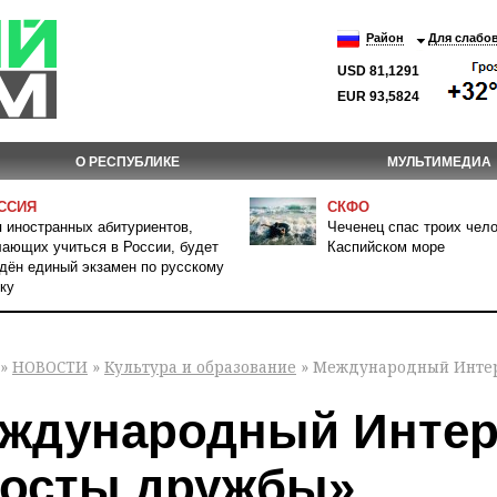
Район
Для слабо
USD 81,1291
EUR 93,5824
О РЕСПУБЛИКЕ
МУЛЬТИМЕДИА
ССИЯ
СКФО
 иностранных абитуриентов,
Чеченец спас троих чело
ающих учиться в России, будет
Каспийском море
дён единый экзамен по русскому
ку
»
НОВОСТИ
»
Культура и образование
» Международный Интер
ждународный Интер
осты дружбы»