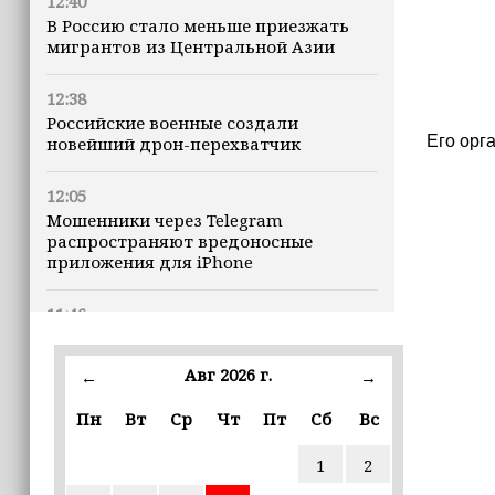
12:40
В Россию стало меньше приезжать
мигрантов из Центральной Азии
12:38
Российские военные создали
Его орг
новейший дрон-перехватчик
12:05
Мошенники через Telegram
распространяют вредоносные
приложения для iPhone
11:46
В Чечне завершился прием
документов для регистрации
Авг 2026 г.
←
→
кандидатов в Госдуму
Пн
Вт
Ср
Чт
Пт
Сб
Вс
11:35
Назван неожиданный способ снизить
1
2
риск развития диабета