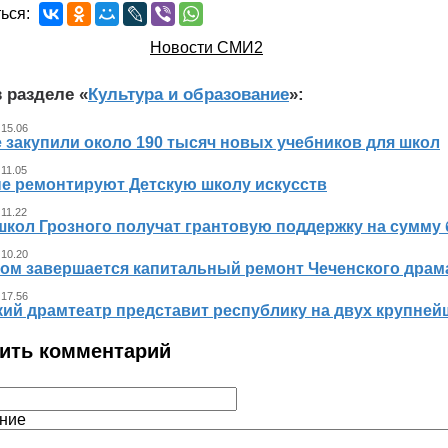
ься:
Новости СМИ2
 разделе «
Культура и образование
»:
 15.06
 закупили около 190 тысяч новых учебников для школ
 11.05
не ремонтируют Детскую школу искусств
 11.22
школ Грозного получат грантовую поддержку на сумму 
 10.20
ном завершается капитальный ремонт Чеченского драма
 17.56
кий драмтеатр представит республику на двух крупне
ить комментарий
ние