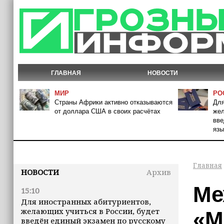
ГЛАВНАЯ
НОВОСТИ
МИР
РО
Страны Африки активно отказываются
Для
от доллара США в своих расчётах
жел
вве
язы
Главная
НОВОСТИ
Архив
Ме
15:10
Для иностранных абитуриентов,
желающих учиться в России, будет
«М
введён единый экзамен по русскому