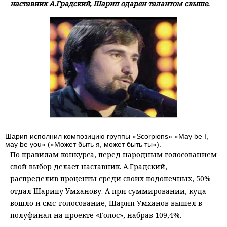
наставник А.Градский, Шарип одарен талантом свыше.
Шарип исполнил композицию группы «Scorpions» «May be I,
мay be you» («Может быть я, может быть ты»).
По правилам конкурса, перед народным голосованием
свой выбор делает наставник. А.Градский,
распределив проценты среди своих подопечных, 50%
отдал Шарипу Умханову. А при суммировании, куда
вошло и смс-голосование, Шарип Умханов вышел в
полуфинал на проекте «Голос», набрав 109,4%.