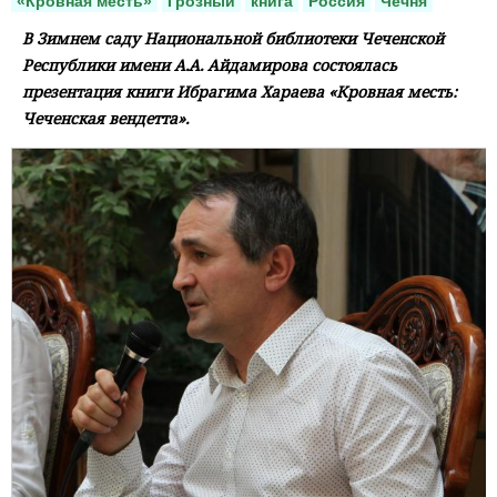
«Кровная месть»
Грозный
книга
Россия
Чечня
В Зимнем саду Национальной библиотеки Чеченской
Республики имени А.А. Айдамирова состоялась
презентация книги Ибрагима Хараева «Кровная месть:
Чеченская вендетта».