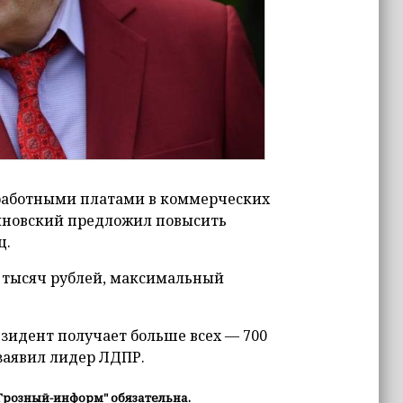
аработными платами в коммерческих
иновский предложил повысить
ц.
0 тысяч рублей, максимальный
езидент получает больше всех — 700
 заявил лидер ЛДПР.
Грозный-информ" обязательна.