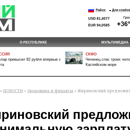
Район
Для слабо
USD 81,4077
EUR 94,0585
О РЕСПУБЛИКЕ
МУЛЬТИМЕДИА
ССИЯ
СКФО
лар превысил 82 рубля впервые с
Чеченец спас троих чело
та
Каспийском море
»
НОВОСТИ
»
Экономика и финансы
» Жириновский предложил 
риновский предлож
нимальную зарплату