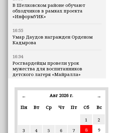
В Шелковском районе обучают
обходчиков в рамках проекта
«ИнформУИК»
16:55
Умар Даудов награжден Орденом
Кадырова
16:34
Росгвардейцы провели урок
мужества для воспитанников
детского лагеря «Майралла»
16:30
Дмитрий Чернышенко: Внутренний
Авг 2026 г.
←
→
туризм в России вырос на 4,3%,
въездной — на 20,1%
Пн
Вт
Ср
Чт
Пт
Сб
Вс
1
2
16:28
Из бюджета Чечни дополнительно
8
9
3
4
5
6
7
выделено 505 млн рублей