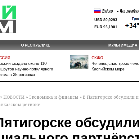
Район
Для слабо
USD 80,9293
EUR 93,1901
О РЕСПУБЛИКЕ
МУЛЬТИМЕДИА
ССИЯ
СКФО
оссии создано около 110
Чеченец спас троих чело
шрутов научно-популярного
Каспийском море
изма в 35 регионах
»
НОВОСТИ
»
Экономика и финансы
» В Пятигорске обсудили п
авказском регионе
Пятигорске обсудил
циального партнёрст