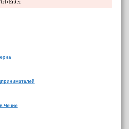
trl+Enter
зерна
едпринимателей
в Чечне