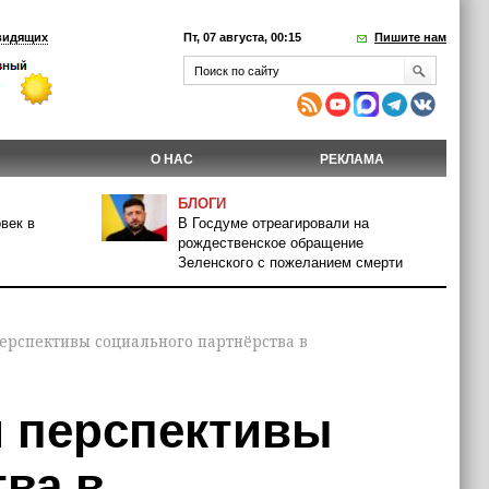
видящих
Пт, 07 августа, 00:15
Пишите нам
О НАС
РЕКЛАМА
БЛОГИ
век в
В Госдуме отреагировали на
рождественское обращение
Зеленского с пожеланием смерти
ерспективы социального партнёрства в
и перспективы
ва в