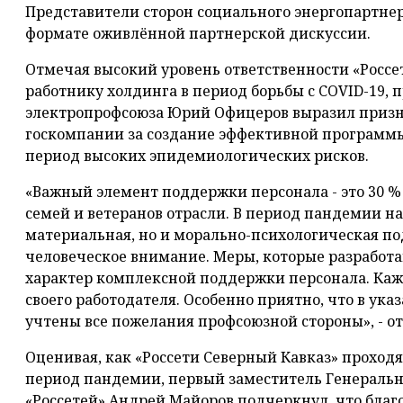
Представители сторон социального энергопартнер
формате оживлённой партнерской дискуссии.
Отмечая высокий уровень ответственности «Росс
работнику холдинга в период борьбы с COVID-19, 
электропрофсоюза Юрий Офицеров выразил призн
госкомпании за создание эффективной программы
период высоких эпидемиологических рисков.
«Важный элемент поддержки персонала - это 30 %
семей и ветеранов отрасли. В период пандемии на
материальная, но и морально-психологическая по
человеческое внимание. Меры, которые разработан
характер комплексной поддержки персонала. Ка
своего работодателя. Особенно приятно, что в ук
учтены все пожелания профсоюзной стороны», - 
Оценивая, как «Россети Северный Кавказ» проходя
период пандемии, первый заместитель Генеральн
«Россетей» Андрей Майоров подчеркнул, что бла