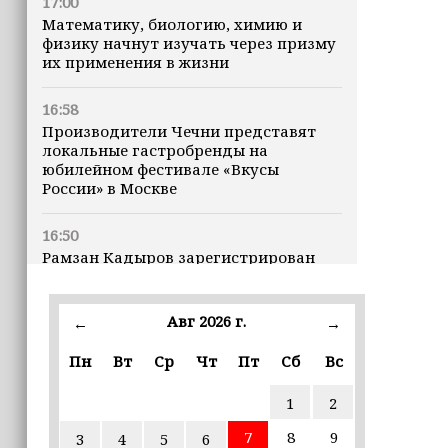
17:00
Математику, биологию, химию и
физику начнут изучать через призму
их применения в жизни
16:58
Производители Чечни представят
локальные гастробренды на
юбилейном фестивале «Вкусы
России» в Москве
16:50
Рамзан Кадыров зарегистрирован
кандидатом на должность Главы ЧР
Авг 2026 г.
16:47
←
→
Почему кошки заранее чувствуют
Пн
Вт
Ср
Чт
Пт
Сб
Вс
землетрясения, рассказала
ветеринар
1
2
16:12
7
8
9
3
4
5
6