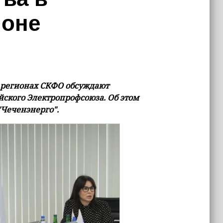
ионе
 регионах СКФО обсуждают
йского Электропрофсоюза. Об этом
Чеченэнерго".