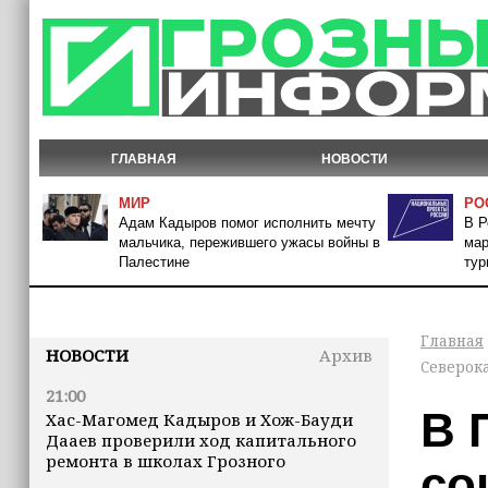
ГЛАВНАЯ
НОВОСТИ
МИР
РО
Адам Кадыров помог исполнить мечту
В Р
мальчика, пережившего ужасы войны в
мар
Палестине
тур
Главная
НОВОСТИ
Архив
Северок
21:00
В 
Хас-Магомед Кадыров и Хож-Бауди
Дааев проверили ход капитального
ремонта в школах Грозного
со