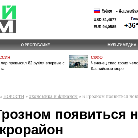
Район
Для слабо
USD 81,4077
EUR 94,0585
О РЕСПУБЛИКЕ
МУЛЬТИМЕДИА
ССИЯ
СКФО
лар превысил 82 рубля впервые с
Чеченец спас троих чело
та
Каспийском море
»
НОВОСТИ
»
Экономика и финансы
» В Грозном появиться но
Грозном появиться 
крорайон