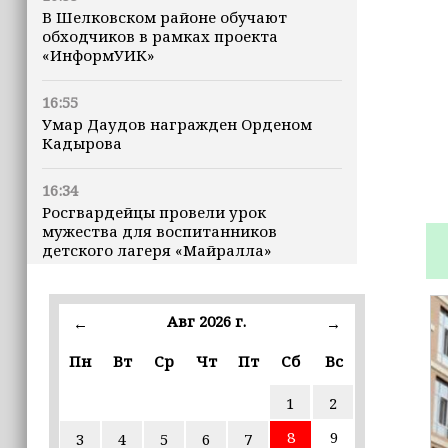
В Шелковском районе обучают
обходчиков в рамках проекта
«ИнформУИК»
16:55
Умар Даудов награжден Орденом
Кадырова
16:34
Росгвардейцы провели урок
мужества для воспитанников
детского лагеря «Майралла»
16:30
Дмитрий Чернышенко: Внутренний
Авг 2026 г.
←
→
туризм в России вырос на 4,3%,
въездной — на 20,1%
Пн
Вт
Ср
Чт
Пт
Сб
Вс
1
2
16:28
Из бюджета Чечни дополнительно
8
9
3
4
5
6
7
выделено 505 млн рублей