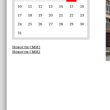
пострадавшим от паводков
10
11
12
13
14
15
16
17
18
19
20
21
22
23
15:35
Политик заявил, что цель «Госулуг»
24
25
26
27
28
29
30
— стать большой
соцмедиаплатформой
31
15:17
Новости СМИ2
Избирательные участки Шатоя
Новости СМИ2
готовы к приёму голосов
избирателей
15:02
Турция, Саудовская Аравия и
Пакистан подписали «Мекканское
соглашение» о коллективной обороне
14:58
Кадыров: сдача в плен становится
для многих военнослужащих ВСУ
единственной альтернативой гибели