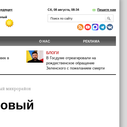
видящих
Сб, 08 августа, 08:34
Пишите нам
О НАС
РЕКЛАМА
БЛОГИ
век в
В Госдуме отреагировали на
рождественское обращение
Зеленского с пожеланием смерти
вый микрорайон
новый