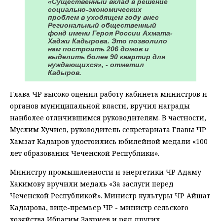
«Существенный вклад в решение
социально-экономических
проблем в уходящем году внес
Региональный общественный
фонд имени Героя России Ахмата-
Хаджи Кадырова. Это позволило
нам построить 206 домов и
выделить более 90 квартир для
нуждающихся», - отметил
Кадыров.
Глава ЧР высоко оценил работу кабинета министров и
органов муниципальной власти, вручил награды
наиболее отличившимся руководителям. В частности,
Муслим Хучиев, руководитель секретариата Главы ЧР
Хамзат Кадыров удостоились юбилейной медали «100
лет образования Чеченской Республики».
Министру промышленности и энергетики ЧР Адаму
Хакимову вручили медаль «За заслуги перед
Чеченской Республикой». Министр культуры ЧР Айшат
Кадырова, вице-премьер ЧР - министр сельского
хозяйства Ибрагим Закриев и ряд других