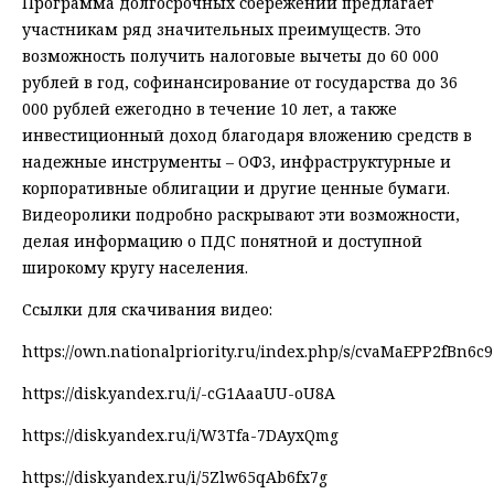
Программа долгосрочных сбережений предлагает
участникам ряд значительных преимуществ. Это
возможность получить налоговые вычеты до 60 000
рублей в год, софинансирование от государства до 36
000 рублей ежегодно в течение 10 лет, а также
инвестиционный доход благодаря вложению средств в
надежные инструменты – ОФЗ, инфраструктурные и
корпоративные облигации и другие ценные бумаги.
Видеоролики подробно раскрывают эти возможности,
делая информацию о ПДС понятной и доступной
широкому кругу населения.
Ссылки для скачивания видео:
https://own.nationalpriority.ru/index.php/s/cvaMaEPP2fBn6c9
https://disk.yandex.ru/i/-cG1AaaUU-oU8A
https://disk.yandex.ru/i/W3Tfa-7DAyxQmg
https://disk.yandex.ru/i/5Zlw65qAb6fx7g