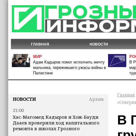
ГЛАВНАЯ
НОВОСТИ
МИР
РО
Адам Кадыров помог исполнить мечту
В Р
мальчика, пережившего ужасы войны в
мар
Палестине
тур
Главная
НОВОСТИ
Архив
«Северн
21:00
В 
Хас-Магомед Кадыров и Хож-Бауди
Дааев проверили ход капитального
ремонта в школах Грозного
гр