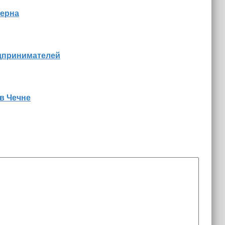
зерна
едпринимателей
в Чечне