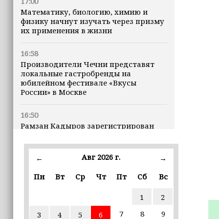
17:00
Математику, биологию, химию и
физику начнут изучать через призму
их применения в жизни
16:58
Производители Чечни представят
локальные гастробренды на
юбилейном фестивале «Вкусы
России» в Москве
16:50
Рамзан Кадыров зарегистрирован
кандидатом на должность Главы ЧР
Авг 2026 г.
16:47
←
→
Почему кошки заранее чувствуют
Пн
Вт
Ср
Чт
Пт
Сб
Вс
землетрясения, рассказала
ветеринар
1
2
16:12
7
8
9
3
4
5
6