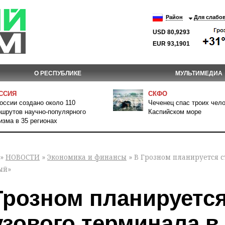
Район
Для слабо
USD 80,9293
EUR 93,1901
О РЕСПУБЛИКЕ
МУЛЬТИМЕДИА
ССИЯ
СКФО
оссии создано около 110
Чеченец спас троих чело
шрутов научно-популярного
Каспийском море
изма в 35 регионах
»
НОВОСТИ
»
Экономика и финансы
» В Грозном планируется с
ый»
Грозном планируетс
узового терминала в