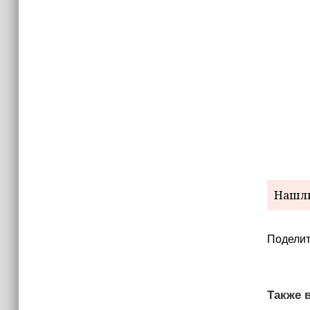
15:06
В Чечне закупили около 190 тысяч
новых учебников для школ
14:45
Страны Африки активно
отказываются от доллара США в
своих расчётах
Нашли
Поделит
Также в