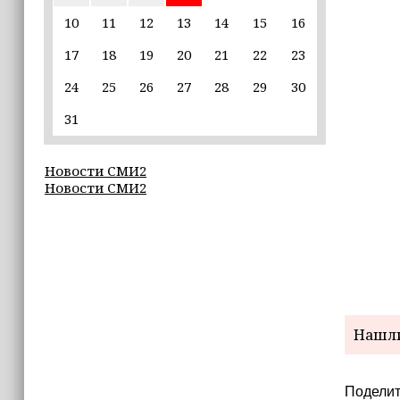
Неделя популяризации грудного
вскармливания: что важно знать
10
11
12
13
14
15
16
молодым мамам
17
18
19
20
21
22
23
15:39
24
25
26
27
28
29
30
«Единая Россия» провела в Чеченской
Республике серию спортивных
31
мероприятий в преддверии Дня
физкультурника
Новости СМИ2
Новости СМИ2
15:10
Для иностранных абитуриентов,
желающих учиться в России, будет
введён единый экзамен по русскому
языку
15:06
В Чечне закупили около 190 тысяч
Нашли
новых учебников для школ
14:45
Поделит