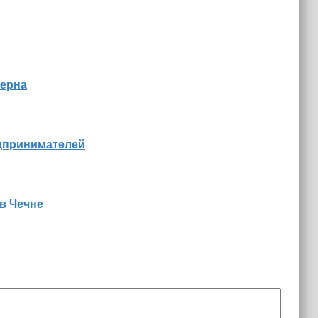
зерна
едпринимателей
в Чечне