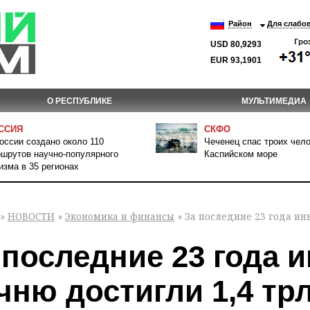
Район
Для слабо
USD 80,9293
EUR 93,1901
О РЕСПУБЛИКЕ
МУЛЬТИМЕДИА
ССИЯ
СКФО
оссии создано около 110
Чеченец спас троих чело
шрутов научно-популярного
Каспийском море
изма в 35 регионах
»
НОВОСТИ
»
Экономика и финансы
» За последние 23 года ин
 последние 23 года 
чню достигли 1,4 тр