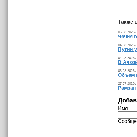
Страны Африки активно
отказываются от доллара США в
своих расчётах
Также в
14:40
06.08.2026 /
Чечня готовит к экспорту 12 тысяч
Чечня г
тонн продовольственного зерна
04.08.2026 /
Путин 
04.08.2026 /
В Ачхо
03.08.2026 /
Объем 
27.07.2026 /
Рамзан
Добав
Имя
Сообще