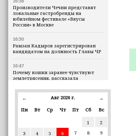
16:58
Производители Чечни представят
локальные гастробренды на
юбилейном фестивале «Вкусы
России» в Москве
16:50
Рамзан Кадыров зарегистрирован
кандидатом на должность Главы ЧР
16:47
Почему кошки заранее чувствуют
землетрясения, рассказала
ветеринар
Авг 2026 г.
16:12
←
→
Владимир Машков высоко оценил
Пн
Вт
Ср
Чт
Пт
Сб
Вс
проходящий в Грозном фестиваль
«Федерация» (+видео)
1
2
16:02
7
8
9
3
4
5
6