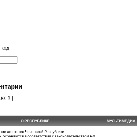
 код
нтарии
ца:
1 |
О РЕСПУБЛИКЕ
МУЛЬТИМЕДИА
е агентство Чеченской Республики
, охраняются в соответствии с законодательством РФ.