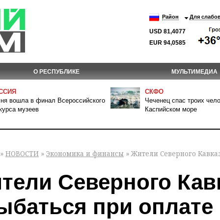
Район
Для слабо
USD 81,4077
EUR 94,0585
О РЕСПУБЛИКЕ
МУЛЬТИМЕДИА
ССИЯ
СКФО
ня вошла в финал Всероссийского
Чеченец спас троих чело
курса музеев
Каспийском море
»
НОВОСТИ
»
Экономика и финансы
» Жители Северного Кавказ
тели Северного Кав
ыбаться при оплате