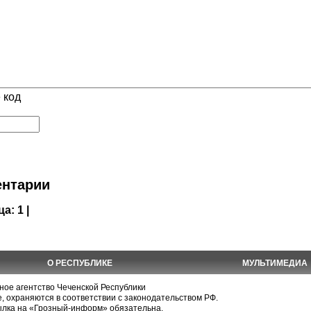
 код
нтарии
ца:
1 |
О РЕСПУБЛИКЕ
МУЛЬТИМЕДИА
е агентство Чеченской Республики
, охраняются в соответствии с законодательством РФ.
ылка на «Грозный-информ» обязательна.