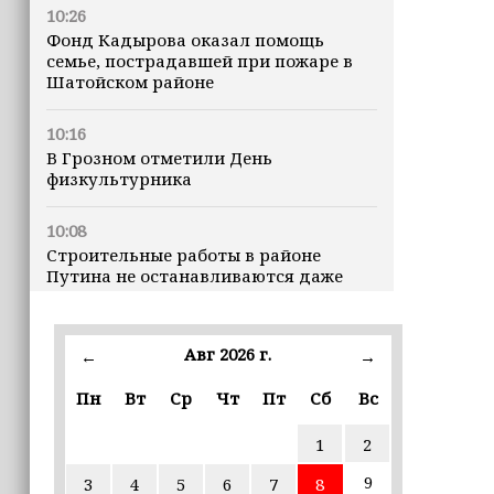
10:26
Фонд Кадырова оказал помощь
семье, пострадавшей при пожаре в
Шатойском районе
10:16
В Грозном отметили День
физкультурника
10:08
Строительные работы в районе
Путина не останавливаются даже
ночью
23:15
Авг 2026 г.
←
→
Доллар превысил 82 рубля впервые с
марта
Пн
Вт
Ср
Чт
Пт
Сб
Вс
1
2
23:06
В пяти школах столицы обновляют
9
3
4
5
6
7
8
инфраструктуру по госпрограмме