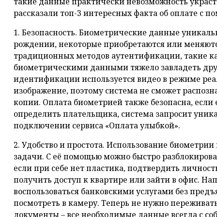
такие данные практически невозможность украсть
рассказали топ-3 интересных факта об оплате с 
1. Безопасность. Биометрические данные уникальн
рождении, некоторые приобретаются или меняются
традиционных методов аутентификации, такие ка
биометрическими данными тяжело завладеть др
идентификации используется видео в режиме реал
изображение, поэтому система не сможет распозн
копии. Оплата биометрией также безопасна, если
определить плательщика, система запросит уник
подключении сервиса «Оплата улыбкой».
2. Удобство и простота. Использование биометри
задачи. С её помощью можно быстро разблокирова
если при себе нет пластика, подтвердить личност
получить доступ к квартире или зайти в офис. На
воспользоваться банковскими услугами без предъ
посмотреть в камеру. Теперь не нужно переживать
документы – все необходимые данные всегда с соб