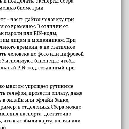
 и подделать. Эксперты Сбера
помощью биометрии.
ы – часть даётся человеку при
 со временем. В отличии от
к пароли или PIN-коды,
угим лицам и мошенникам. При
ьного времени, а не статичное
ать человека по фото или цифровой
 её используют близнецы: чтобы
альный PIN-код, созданный при
и во многом упрощает рутинные
ть телефон, провести оплату, даже
ь в онлайн или офлайн банке,
пример, в отделениях Сбера можно
явления паспорта, достаточно
, что вы забыли карту, ключи или
ой.