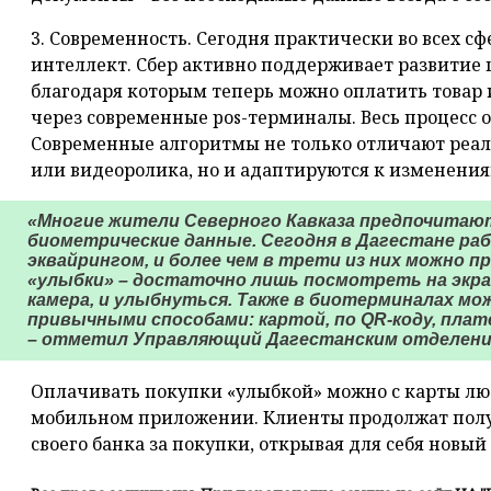
3. Современность. Сегодня практически во всех с
интеллект. Сбер активно поддерживает развитие
благодаря которым теперь можно оплатить товар 
через современные pos-терминалы. Весь процесс о
Современные алгоритмы не только отличают реал
или видеоролика, но и адаптируются к изменения
«Многие жители Северного Кавказа предпочитаю
биометрические данные. Сегодня в Дагестане ра
эквайрингом, и более чем в трети из них можно 
«улыбки» – достаточно лишь посмотреть на экра
камера, и улыбнуться. Также в биотерминалах мо
привычными способами: картой, по QR-коду, пл
– отметил Управляющий Дагестанским отделение
Оплачивать покупки «улыбкой» можно с карты люб
мобильном приложении. Клиенты продолжат полу
своего банка за покупки, открывая для себя новы