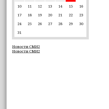
10
11
12
13
14
15
16
22:30
17
18
19
20
21
22
23
Силы ПВО сбили 75 БПЛА над
регионами России за последние
24
25
26
27
28
29
30
сутки
31
20:09
iPhone может исчезнуть с рынка
Новости СМИ2
Новости СМИ2
19:37
9 августа в Грозном пройдет дрифт-
фестиваль
17:30
Эксперт объяснил, почему не стоит
подшучивать над мошенниками