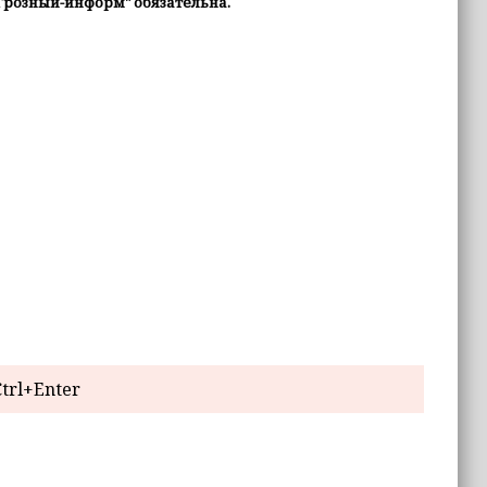
Грозный-информ" обязательна.
trl+Enter