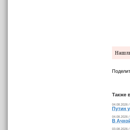
израильских атак
14:25
Опрос зафиксировал падение
доверия граждан Украины к
президенту Зеленскому
Нашли
Поделит
Также в
04.08.2026 /
Путин 
04.08.2026 /
В Ачхо
03.08.2026 /