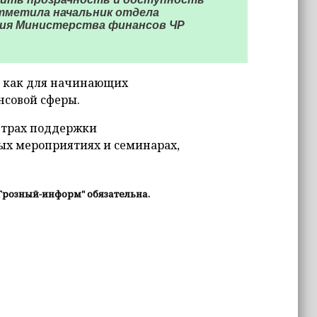
метила начальник отдела
ния Министерства финансов ЧР
м как для начинающих
нсовой сферы.
нтрах поддержки
ых мероприятиях и семинарах,
Грозный-информ" обязательна.