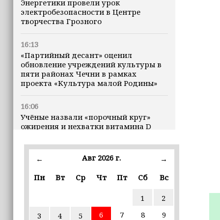
Энергетики провели урок
электробезопасности в Центре
творчества Грозного
16:13
«Партийный десант» оценил
обновление учреждений культуры в
пяти районах Чечни в рамках
проекта «Культура малой Родины»
16:06
Учёные назвали «порочный круг»
ожирения и нехватки витамина D
16:00
Авг 2026 г.
←
→
В Чеченской Республике начинается
история профессионального хоккея
Пн
Вт
Ср
Чт
Пт
Сб
Вс
15:55
1
2
В Чеченской Республики
избирательные комиссии
6
7
8
9
3
4
5