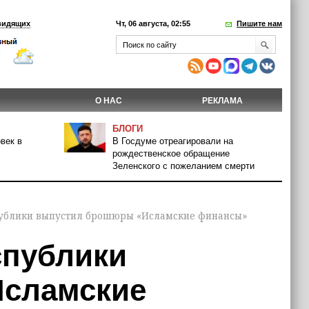
видящих
Чт, 06 августа, 02:55
Пишите нам
О НАС
РЕКЛАМА
БЛОГИ
век в
В Госдуме отреагировали на
рождественское обращение
Зеленского с пожеланием смерти
ублики выпустил брошюры «Исламские финансы»
спублики
сламские