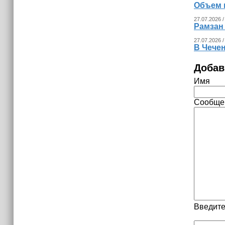
Объем 
27.07.2026 /
Рамзан
27.07.2026 /
В Чече
Добав
Имя
Сообще
Введите