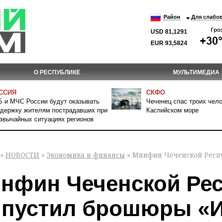
Район
Для слабо
USD 81,1291
EUR 93,5824
О РЕСПУБЛИКЕ
МУЛЬТИМЕДИА
ССИЯ
СКФО
 и МЧС России будут оказывать
Чеченец спас троих чело
держку жителям пострадавших при
Каспийском море
звычайных ситуациях регионов
»
НОВОСТИ
»
Экономика и финансы
» Минфин Чеченской Респ
нфин Чеченской Ре
пустил брошюры «И