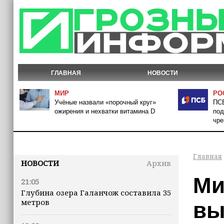
ГЛАВНАЯ
НОВОСТИ
МИР
РО
Учёные назвали «порочный круг»
ПСБ
ожирения и нехватки витамина D
под
чре
Главная
НОВОСТИ
Архив
Ми
21:05
Глубина озера Галанчож составила 35
метров
вы