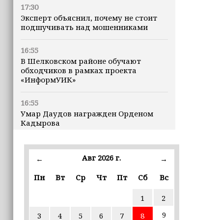
17:30
Эксперт объяснил, почему не стоит
подшучивать над мошенниками
16:55
В Шелковском районе обучают
обходчиков в рамках проекта
«ИнформУИК»
16:55
Умар Даудов награжден Орденом
Кадырова
16:34
Росгвардейцы провели урок
Авг 2026 г.
←
→
мужества для воспитанников
детского лагеря «Майралла»
Пн
Вт
Ср
Чт
Пт
Сб
Вс
1
2
16:30
Дмитрий Чернышенко: Внутренний
9
3
4
5
6
7
8
туризм в России вырос на 4,3%,