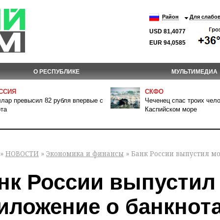
Район
Для слабо
USD 81,4077
EUR 94,0585
О РЕСПУБЛИКЕ
МУЛЬТИМЕДИА
ССИЯ
СКФО
лар превысил 82 рубля впервые с
Чеченец спас троих чело
та
Каспийском море
»
НОВОСТИ
»
Экономика и финансы
» Банк России выпустил м
нк России выпустил
иложение о банкнот