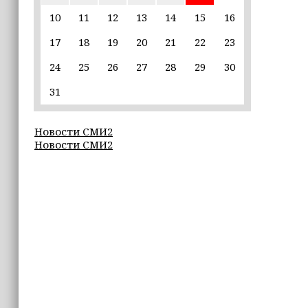
въездной — на 20,1%
10
11
12
13
14
15
16
17
18
19
20
21
22
23
16:28
Из бюджета Чечни дополнительно
24
25
26
27
28
29
30
выделено 505 млн рублей
пострадавшим от паводков
31
15:35
Новости СМИ2
Политик заявил, что цель «Госулуг»
Новости СМИ2
— стать большой
соцмедиаплатформой
15:17
Избирательные участки Шатоя
готовы к приёму голосов
избирателей
15:02
Турция, Саудовская Аравия и
Пакистан подписали «Мекканское
соглашение» о коллективной обороне