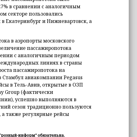
27% в сравнении с аналогичным
том секторе пользовались
в Екатеринбург и Нижневартовск, а
ока в аэропорты московского
 увеличение пассажиропотока
нении с аналогичным периодом
 международных линиях в страны
роста пассажиропотока на
 Стамбул авиакомпании Pegasus
ейсы в Тель-Авив, открытые в ОЗП
ay Group (фактически
нии), успешно выполняются в
тний сезон традиционно пользуются
 а также регулярные рейсы
Грозный-информ" обязательна.