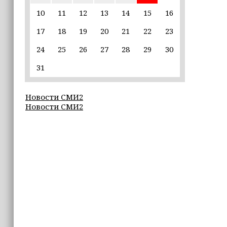
10
11
12
13
14
15
16
22:30
17
18
19
20
21
22
23
Силы ПВО сбили 75 БПЛА над
регионами России за последние
24
25
26
27
28
29
30
сутки
31
20:09
iPhone может исчезнуть с рынка
Новости СМИ2
Новости СМИ2
19:37
9 августа в Грозном пройдет дрифт-
фестиваль
17:30
Эксперт объяснил, почему не стоит
подшучивать над мошенниками