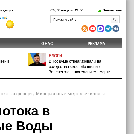
видящих
Сб, 08 августа, 21:59
Пишите нам
О НАС
РЕКЛАМА
БЛОГИ
век в
В Госдуме отреагировали на
рождественское обращение
Зеленского с пожеланием смерти
тока в аэропорту Минеральные Воды увеличился
отока в
ые Воды