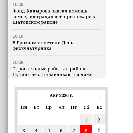
10:26
Фонд Кадырова оказал помощь
семье, пострадавшей при пожаре в
Шатойском районе
10:16
В Грозном отметили День
физкультурника
10:08
Строительные работы в районе
Путина не останавливаются даже
ночью
23:15
Авг 2026 г.
←
→
Доллар превысил 82 рубля впервые с
марта
Пн
Вт
Ср
Чт
Пт
Сб
Вс
1
2
23:06
В пяти школах столицы обновляют
9
3
4
5
6
7
8
инфраструктуру по госпрограмме