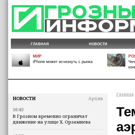
ГЛАВНАЯ
НОВОСТИ
МИР
РО
iPhone может исчезнуть с рынка
Чеч
кон
Главная
НОВОСТИ
Архив
Те
16:45
В Грозном временно ограничат
движение на улице Х. Орзамиева
аэ