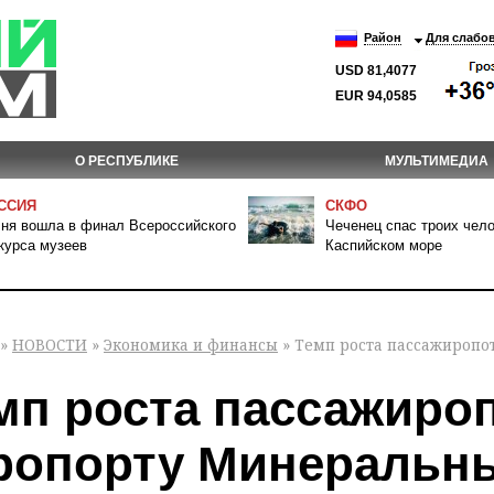
Район
Для слабо
USD 81,4077
EUR 94,0585
О РЕСПУБЛИКЕ
МУЛЬТИМЕДИА
ССИЯ
СКФО
ня вошла в финал Всероссийского
Чеченец спас троих чело
курса музеев
Каспийском море
»
НОВОСТИ
»
Экономика и финансы
» Темп роста пассажиропо
мп роста пассажироп
ропорту Минеральн