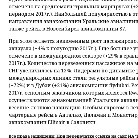
отмечено на среднемагистральных маршрутах (+
периодом 2017г.). Наибольшей популярностью в э
направления авиакомпании Уральские авиалинии 
также рейсы в Новосибирск авиакомпании S7.
При этом остается неизменным рост пассажиропот
авиаузла (+4% к полугодию 2017г.). Еще большее
отмечено в международном секторе (+29% в срав
2017г.). Количество перевезенных пассажиров на
СНГ увеличилось на 13%. Лидерами по динамике 
международных линиях стали регулярные рейсы в
(+72%) и в Дубаи (+21%) авиакомпании flydubai. Р
2017г. основным заказчиком которых является Rw
осуществляются авиакомпанией Уральские авиали
весенне-летнюю навигацию. Особым спросом в ле
чартерные рейсы в Анталью, Даламан и Монастир,
авиакомпании Ellinair в Салоники.
Все права защищены. При перепечатке ссылка на сайт ИА "