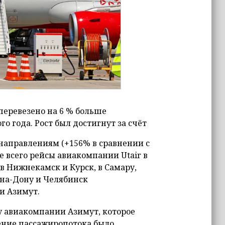
перевезено на 6 % больше
о года. Рост был достигнут за счёт
направлениям (+156% в сравнении с
е всего рейсы авиакомпании Utair в
в Нижнекамск и Курск, в Самару,
-на-Дону и Челябинск
и Азимут.
гу авиакомпании Азимут, которое
чение пассажиропотока было