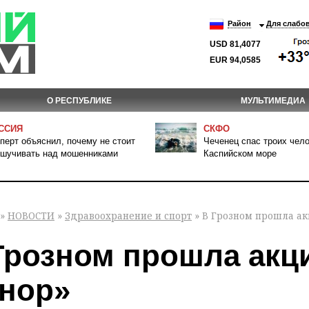
Район
Для слабо
USD 81,4077
EUR 94,0585
О РЕСПУБЛИКЕ
МУЛЬТИМЕДИА
ССИЯ
СКФО
перт объяснил, почему не стоит
Чеченец спас троих чело
шучивать над мошенниками
Каспийском море
»
НОВОСТИ
»
Здравоохранение и спорт
» В Грозном прошла ак
Грозном прошла акц
нор»