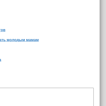
тов
знать молодым мамам
а