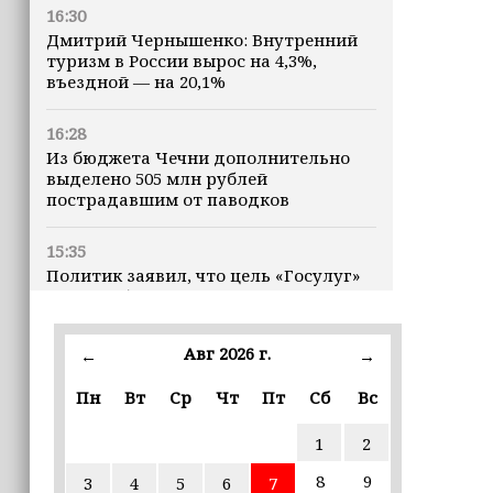
16:30
Дмитрий Чернышенко: Внутренний
туризм в России вырос на 4,3%,
въездной — на 20,1%
16:28
Из бюджета Чечни дополнительно
выделено 505 млн рублей
пострадавшим от паводков
15:35
Политик заявил, что цель «Госулуг»
— стать большой
соцмедиаплатформой
Авг 2026 г.
←
→
15:17
Избирательные участки Шатоя
Пн
Вт
Ср
Чт
Пт
Сб
Вс
готовы к приёму голосов
избирателей
1
2
8
9
3
4
5
6
7
15:02