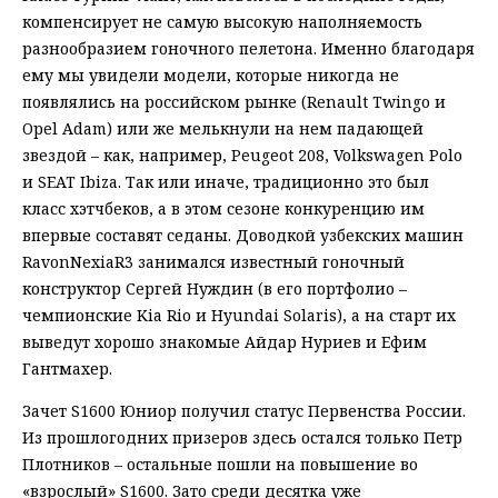
компенсирует не самую высокую наполняемость
разнообразием гоночного пелетона. Именно благодаря
ему мы увидели модели, которые никогда не
появлялись на российском рынке (Renault Twingo и
Opel Adam) или же мелькнули на нем падающей
звездой – как, например, Peugeot 208, Volkswagen Polo
и SEAT Ibiza. Так или иначе, традиционно это был
класс хэтчбеков, а в этом сезоне конкуренцию им
впервые составят седаны. Доводкой узбекских машин
RavonNexiaR3 занимался известный гоночный
конструктор Сергей Нуждин (в его портфолио –
чемпионские Kia Rio и Hyundai Solaris), а на старт их
выведут хорошо знакомые Айдар Нуриев и Ефим
Гантмахер.
Зачет S1600 Юниор получил статус Первенства России.
Из прошлогодних призеров здесь остался только Петр
Плотников – остальные пошли на повышение во
«взрослый» S1600. Зато среди десятка уже