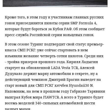
Кроме того, в этом году к участникам главных русских
гонок присоединятся пилоты серии SMP Formula 4,
которые будут бороться за Кубок РАФ. Об этом сообщает
пресс-служба Российской серии кольцевых гонок.
В этом сезоне Туринг подтвердит свой статус премьер-
класса СМП РСКГ: уже сейчас стартовать в нем
изъявили желание четверть сотни пилотов. Среди них
- тройка призеров прошлого года. Кирилл Ладыгин
стартует на обновленной LADA Vesta TCR, Алексей
Дудукало держит марку автомобиля в секрете, ну а
действующий чемпион Дмитрий Брагин выведет на
старт новый для СМП РСКГ хэтчбек Hyundaii30 N.
Напомним, на нем в прошлом году Габриэле Тарквини
выиграл Кубок мира FIAWTCR. А всего в Туринге будет
восемь моделей 340-сильных автомобилей шести
разных марок.