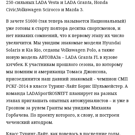
250-сильных LADA Vesta и LADA Granta, Honda
Civic,Volkswagen Scirocco и Mazda 3.
В зачете S1600 (так теперь называется Национальный)
уже готовы к старту полтора десятка спортсменов, и
нет никаких сомнений, что к первому этапу их число
увеличится. Мы увидим знакомые модели Hyundai
Solaris и Kia Rio, седаны Volkswagen Polo, а также
новую модель АВТОВАЗа – LADA Granta FL в кузове
хэтчбек. К участникам прошлого сезона, по которому
мы помним и американца Томаса Джонсона,
присоединится наш давний знакомый - чемпион СМП
РСКГ-2014 в классе Туринг-Лайт Борис Шульмейстер. А
команда LADASportROSNEFT планирует на разных
этапах приглашать опытных автожурналистов – и уже в
Грозном за рулем Гранты мы увидим Михаила
Горбачева. По проекту которого, к слову, и построен
чеченский автодром.
Класс Туринг-Лайт, как повелось в последние годы,