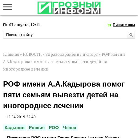
Пт, 07 августа, 12:11
Пишите нам
Главная
»
НОВОСТИ
»
Здравоохранение и спорт
» РОФ имени
А.А.Кадырова помог пяти семьям вывезти детей на
иногороднее лечении
РОФ имени А.А.Кадырова помог
пяти семьям вывезти детей на
иногороднее лечении
12.04.2019 22:49
Кадыров
Россия
РОФ
Чечня
Президент РОФ имени Героя России Ахмата-Хаджи