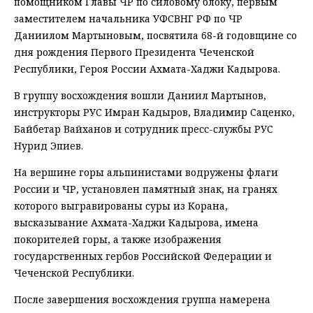
помощником Главы ЧР по силовому блоку, первым
заместителем начальника УФСВНГ РФ по ЧР
Даниилом Мартыновым, посвятила 68-й годовщине со
дня рождения Первого Президента Чеченской
Республики, Героя России Ахмата-Хаджи Кадырова.
В группу восхождения вошли Даниил Мартынов,
инструкторы РУС Имран Кадыров, Владимир Саценко,
Байбетар Вайханов и сотрудник пресс-службы РУС
Нурид Эпиев.
На вершине горы альпинистами водружены флаги
России и ЧР, установлен памятный знак, на гранях
которого выгравированы суры из Корана,
высказывание Ахмата-Хаджи Кадырова, имена
покорителей горы, а также изображения
государственных гербов Российской Федерации и
Чеченской Республики.
После завершения восхождения группа намерена