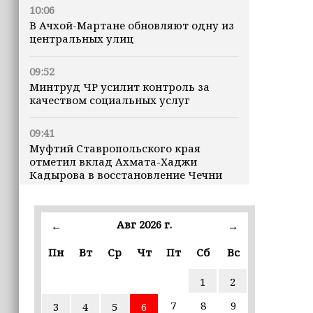
10:06
В Ачхой-Мартане обновляют одну из
центральных улиц
09:52
Минтруд ЧР усилит контроль за
качеством социальных услуг
09:41
Муфтий Ставропольского края
отметил вклад Ахмата-Хаджи
Кадырова в восстановление Чечни
(+видео)
09:40
Авг 2026 г.
←
→
В Луну врезался кусок ракеты SpaceX
весом в четыре тонны
Пн
Вт
Ср
Чт
Пт
Сб
Вс
1
2
09:30
Всего за семь дней «Человек‑паук:
7
8
9
3
4
5
6
Новый день» стал лидером кассовых