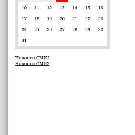
сборов 2026 года
10
11
12
13
14
15
16
17
18
19
20
21
22
23
09:27
25 школ Чечни получат оборудование
24
25
26
27
28
29
30
для настольного тенниса
31
09:26
ПВО за ночь сбила 605 украинских
Новости СМИ2
БПЛА
Новости СМИ2
09:20
В России предложили финансово
поддержать семьи школьников
перед началом учебного года
21:05
Глубина озера Галанчож составила 35
метров