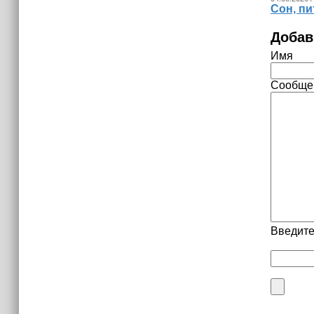
Сон, пи
Добав
Имя
Сообще
Введите