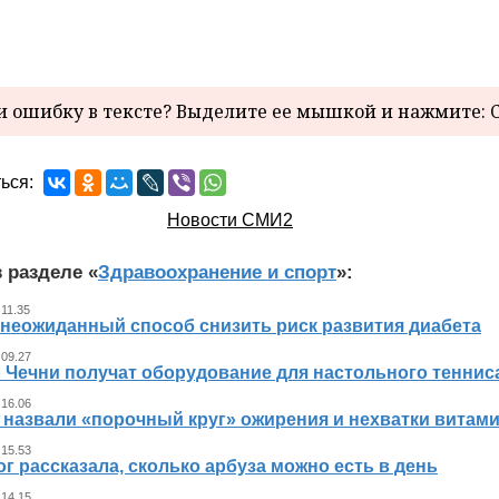
 ошибку в тексте? Выделите ее мышкой и нажмите: C
ься:
Новости СМИ2
 разделе «
Здравоохранение и спорт
»:
 11.35
 неожиданный способ снизить риск развития диабета
 09.27
л Чечни получат оборудование для настольного теннис
 16.06
 назвали «порочный круг» ожирения и нехватки витам
 15.53
г рассказала, сколько арбуза можно есть в день
 14.15