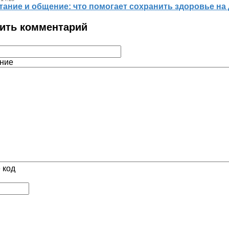
тание и общение: что помогает сохранить здоровье на
ить комментарий
ние
 код