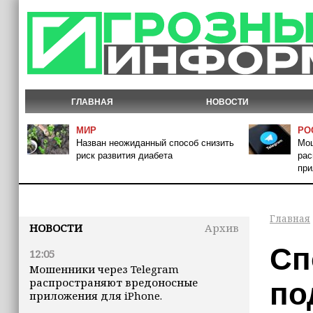
ГЛАВНАЯ
НОВОСТИ
МИР
РО
Назван неожиданный способ снизить
Мош
риск развития диабета
рас
при
Главная
НОВОСТИ
Архив
Сп
12:05
Мошенники через Telegram
распространяют вредоносные
по
приложения для iPhone.