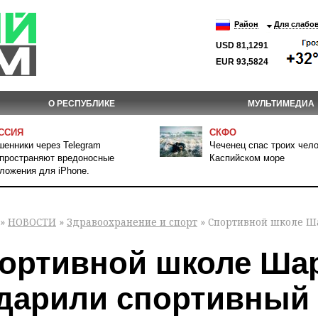
Район
Для слабо
USD 81,1291
EUR 93,5824
О РЕСПУБЛИКЕ
МУЛЬТИМЕДИА
ССИЯ
СКФО
енники через Telegram
Чеченец спас троих чело
пространяют вредоносные
Каспийском море
ложения для iPhone.
»
НОВОСТИ
»
Здравоохранение и спорт
» Спортивной школе Ш
ортивной школе Шар
дарили спортивный