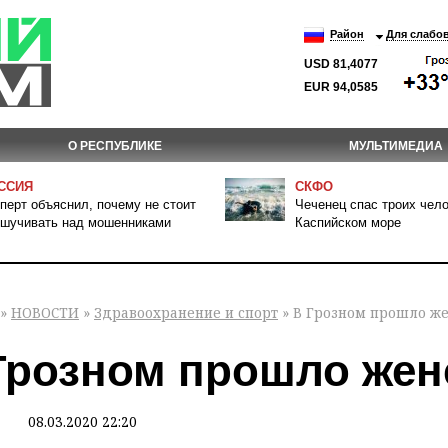
Район
Для слабо
USD 81,4077
EUR 94,0585
О РЕСПУБЛИКЕ
МУЛЬТИМЕДИА
ССИЯ
СКФО
перт объяснил, почему не стоит
Чеченец спас троих чело
шучивать над мошенниками
Каспийском море
»
НОВОСТИ
»
Здравоохранение и спорт
» В Грозном прошло же
Грозном прошло жен
08.03.2020 22:20