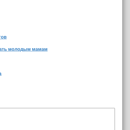
тов
знать молодым мамам
а