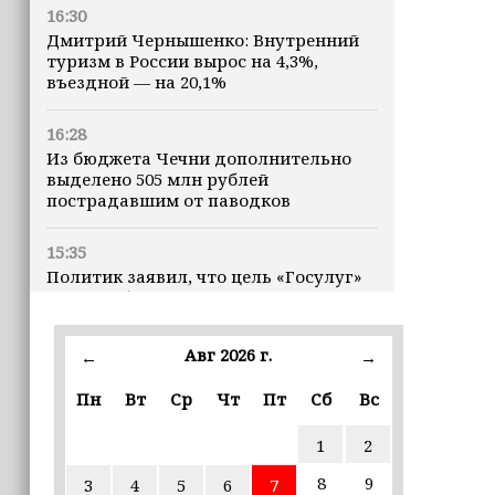
16:30
Дмитрий Чернышенко: Внутренний
туризм в России вырос на 4,3%,
въездной — на 20,1%
16:28
Из бюджета Чечни дополнительно
выделено 505 млн рублей
пострадавшим от паводков
15:35
Политик заявил, что цель «Госулуг»
— стать большой
соцмедиаплатформой
Авг 2026 г.
←
→
15:17
Избирательные участки Шатоя
Пн
Вт
Ср
Чт
Пт
Сб
Вс
готовы к приёму голосов
избирателей
1
2
8
9
3
4
5
6
7
15:02