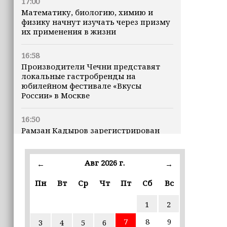
17:00
Математику, биологию, химию и
физику начнут изучать через призму
их применения в жизни
16:58
Производители Чечни представят
локальные гастробренды на
юбилейном фестивале «Вкусы
России» в Москве
16:50
Рамзан Кадыров зарегистрирован
кандидатом на должность Главы ЧР
Авг 2026 г.
16:47
←
→
Почему кошки заранее чувствуют
Пн
Вт
Ср
Чт
Пт
Сб
Вс
землетрясения, рассказала
ветеринар
1
2
16:12
7
8
9
3
4
5
6