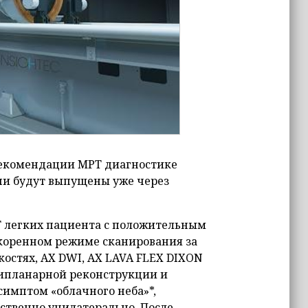
рекомендации МРТ диагностике
ни будут выпущены уже через
Т легких пациента с положительным
скоренном режиме сканирования за
костях, AX DWI, AX LAVA FLEX DIXON
типланарной реконструкции и
симптом «облачного неба»*,
твенно унилатерально. После