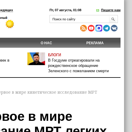
видящих
Пт, 07 августа, 01:08
Пишите нам
О НАС
РЕКЛАМА
БЛОГИ
век в
В Госдуме отреагировали на
рождественское обращение
Зеленского с пожеланием смерти
ервое в мире кинетическое исследование МРТ
рвое в мире
ание МРТ легких