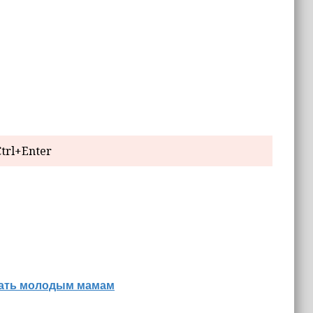
trl+Enter
знать молодым мамам