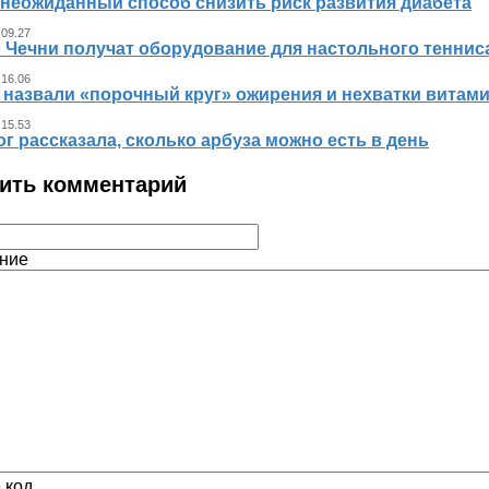
 неожиданный способ снизить риск развития диабета
 09.27
л Чечни получат оборудование для настольного теннис
 16.06
 назвали «порочный круг» ожирения и нехватки витам
 15.53
г рассказала, сколько арбуза можно есть в день
ить комментарий
ние
 код