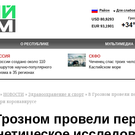
Район
Для слабо
USD 80,9293
EUR 93,1901
О РЕСПУБЛИКЕ
МУЛЬТИМЕДИА
ССИЯ
СКФО
оссии создано около 110
Чеченец спас троих чело
шрутов научно-популярного
Каспийском море
изма в 35 регионах
»
НОВОСТИ
»
Здравоохранение и спорт
» В Грозном провели п
при коронавирусе
Грозном провели пе
нетическое исследов