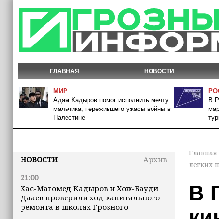
ГЛАВНАЯ
НОВОСТИ
МИР
РО
Адам Кадыров помог исполнить мечту
В Р
мальчика, пережившего ужасы войны в
мар
Палестине
тур
Главная
НОВОСТИ
Архив
легких 
21:00
В 
Хас-Магомед Кадыров и Хож-Бауди
Дааев проверили ход капитального
ремонта в школах Грозного
ки