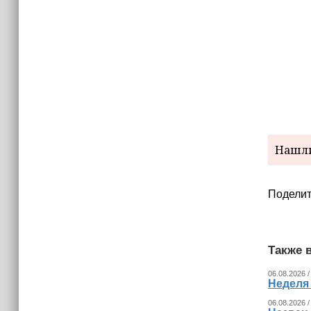
15:06
В Чечне закупили около 190 тысяч
новых учебников для школ
14:45
Страны Африки активно
отказываются от доллара США в
своих расчётах
Нашли
Поделит
Также в
06.08.2026 /
Неделя
06.08.2026 /