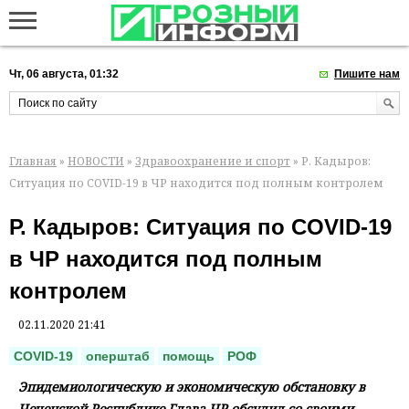
Чт, 06 августа, 01:32
Пишите нам
Главная
»
НОВОСТИ
»
Здравоохранение и спорт
» Р. Кадыров:
Ситуация по COVID-19 в ЧР находится под полным контролем
Р. Кадыров: Ситуация по COVID-19
в ЧР находится под полным
контролем
02.11.2020 21:41
COVID-19
оперштаб
помощь
РОФ
Эпидемиологическую и экономическую обстановку в
Чеченской Республике Глава ЧР обсудил со своими