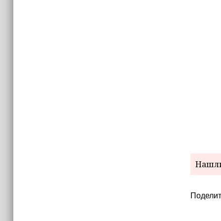
В селе Геремчук проводят капремонт
моста
Нашли
Поделит