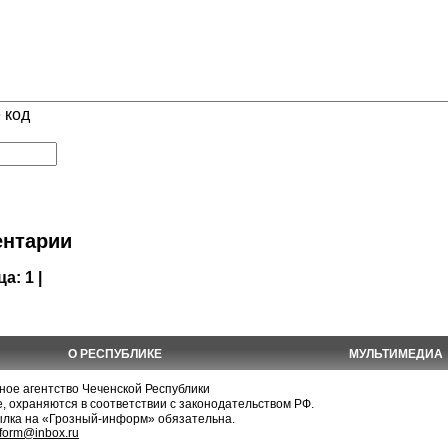
 код
нтарии
ца:
1 |
О РЕСПУБЛИКЕ
МУЛЬТИМЕДИА
е агентство Чеченской Республики
, охраняются в соответствии с законодательством РФ.
ылка на «Грозный-информ» обязательна.
nform@inbox.ru