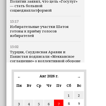
Политик заявил, что цель «Госулуг»
— стать большой
соцмедиаплатформой
15:17
Избирательные участки Шатоя
готовы к приёму голосов
избирателей
15:02
Турция, Саудовская Аравия и
Пакистан подписали «Мекканское
соглашение» о коллективной обороне
14:58
Авг 2026 г.
←
→
Кадыров: сдача в плен становится
для многих военнослужащих ВСУ
Пн
Вт
Ср
Чт
Пт
Сб
Вс
единственной альтернативой гибели
(+видео)
1
2
14:44
8
9
3
4
5
6
7