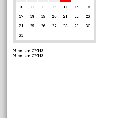
Ахмат Кадыров удостоен звания
«Нохчийн Пачхьалкхан Къонах»
10
11
12
13
14
15
16
17
18
19
20
21
22
23
13:50
MAX даст возможность
24
25
26
27
28
29
30
разработчикам разрабатывать
альтернативные клиенты
31
12:49
Новости СМИ2
Силы ПВО за неделю сбили более 6500
Новости СМИ2
украинских беспилотников
12:47
В России представили универсальное
складное детское автокресло
12:15
Невролог рассказала, как за минуту
определить инсульт
11:56