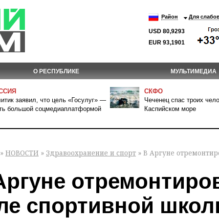
Район
Для слабо
USD 80,9293
EUR 93,1901
О РЕСПУБЛИКЕ
МУЛЬТИМЕДИА
ССИЯ
СКФО
итик заявил, что цель «Госулуг» —
Чеченец спас троих чело
ть большой соцмедиаплатформой
Каспийском море
»
НОВОСТИ
»
Здравоохранение и спорт
» В Аргуне отремонтир
Аргуне отремонтиро
ле спортивной шко