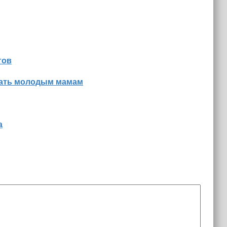
тов
знать молодым мамам
а