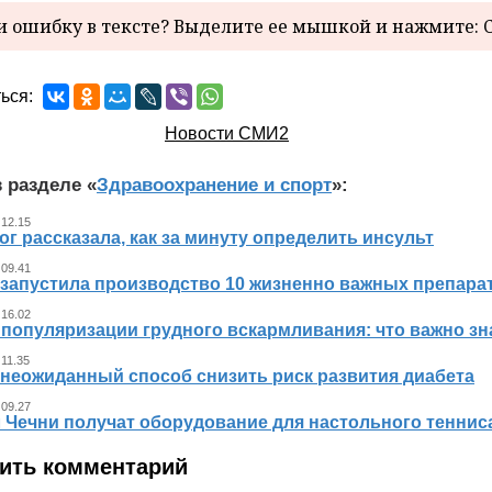
 ошибку в тексте? Выделите ее мышкой и нажмите: C
ься:
Новости СМИ2
 разделе «
Здравоохранение и спорт
»:
 12.15
г рассказала, как за минуту определить инсульт
 09.41
 запустила производство 10 жизненно важных препара
 16.02
 популяризации грудного вскармливания: что важно 
 11.35
 неожиданный способ снизить риск развития диабета
 09.27
л Чечни получат оборудование для настольного теннис
ить комментарий