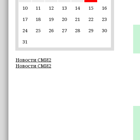
10
11
12
13
14
15
16
19:37
17
18
19
20
21
22
23
9 августа в Грозном пройдет дрифт-
фестиваль
24
25
26
27
28
29
30
17:30
31
Эксперт объяснил, почему не стоит
подшучивать над мошенниками
Новости СМИ2
Новости СМИ2
16:55
В Шелковском районе обучают
обходчиков в рамках проекта
«ИнформУИК»
16:55
Умар Даудов награжден Орденом
Кадырова