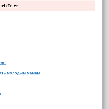
trl+Enter
тов
знать молодым мамам
а