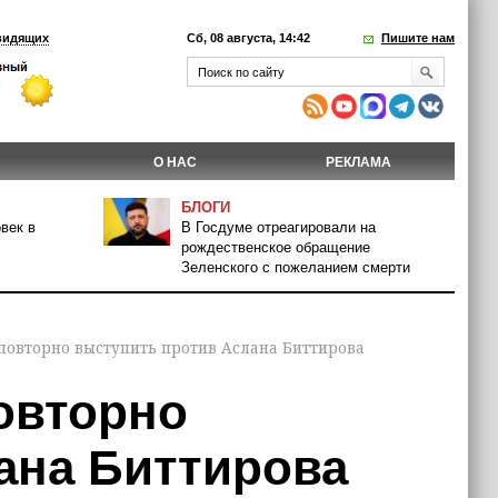
видящих
Сб, 08 августа, 14:42
Пишите нам
О НАС
РЕКЛАМА
БЛОГИ
век в
В Госдуме отреагировали на
рождественское обращение
Зеленского с пожеланием смерти
повторно выступить против Аслана Биттирова
овторно
ана Биттирова