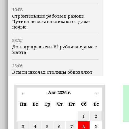
10:08
Строительные работы в районе
Путина не останавливаются даже
ночью
23:15
Доллар превысил 82 рубля впервые с
марта
23:06
В пяти школах столицы обновляют
инфраструктуру по госпрограмме
22:30
Авг 2026 г.
←
→
Силы ПВО сбили 75 БПЛА над
регионами России за последние
Пн
Вт
Ср
Чт
Пт
Сб
Вс
сутки
1
2
20:09
9
3
4
5
6
7
8
iPhone может исчезнуть с рынка