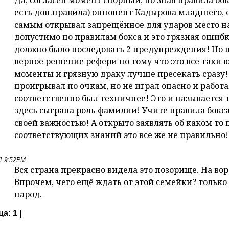
есть доп.правила) оппонент Кадырова младшего, о
самым открывал запрещённое для ударов место на 
допустимо по правилам бокса и это грязная ошибк
должно было последовать 2 предупреждения! Но по
верное решение рефери по тому что это все таки 
моменты и грязную драку лучше пресекать сразу
проигрывал по очкам, но не играл опасно и работа
соответственно был техничнее! Это и называется
здесь сыграна роль фамилии! Учите правила бокса
своей важностью! А открыто заявлять об каком то
соответствующих знаний это все же не правильно!
21 9:52PM
Вся страна прекрасно видела это позорище. На вор
Впрочем, чего ещё ждать от этой семейки? тольк
народ.
ца:
1 |