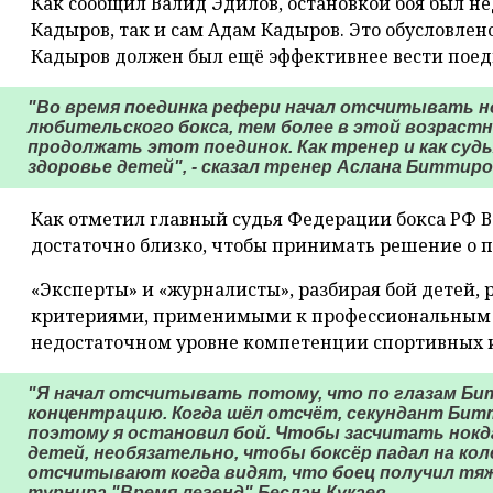
Как сообщил Валид Эдилов, остановкой боя был не
Кадыров, так и сам Адам Кадыров. Это обусловлен
Кадыров должен был ещё эффективнее вести поед
"Во время поединка рефери начал отсчитывать н
любительского бокса, тем более в этой возрастн
продолжать этот поединок. Как тренер и как суд
здоровье детей", - сказал тренер Аслана Битти
Как отметил главный судья Федерации бокса РФ В
достаточно близко, чтобы принимать решение о 
«Эксперты» и «журналисты», разбирая бой детей, 
критериями, применимыми к профессиональным бо
недостаточном уровне компетенции спортивных и
"Я начал отсчитывать потому, что по глазам Би
концентрацию. Когда шёл отсчёт, секундант Бит
поэтому я остановил бой. Чтобы засчитать нокд
детей, необязательно, чтобы боксёр падал на кол
отсчитывают когда видят, что боец получил тяж
турнира "Время легенд" Беслан Кукаев.