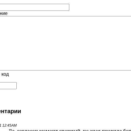
ние
 код
нтарии
21 12:45AM
Да, согласен момент спорный, но зная правила бо