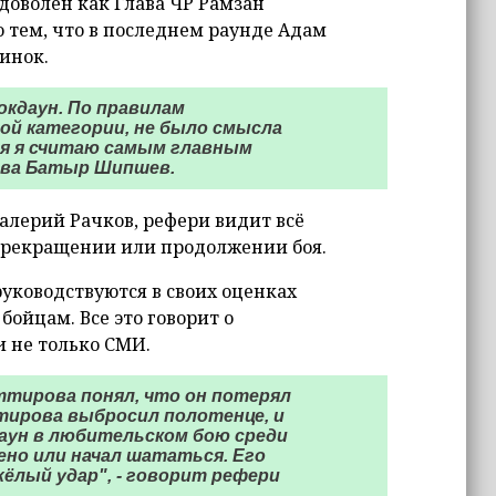
доволен как Глава ЧР Рамзан
о тем, что в последнем раунде Адам
инок.
окдаун. По правилам
ой категории, не было смысла
ья я считаю самым главным
рова Батыр Шипшев.
алерий Рачков, рефери видит всё
прекращении или продолжении боя.
руководствуются в своих оценках
йцам. Все это говорит о
 не только СМИ.
ттирова понял, что он потерял
тирова выбросил полотенце, и
аун в любительском бою среди
ено или начал шататься. Его
ёлый удар", - говорит рефери