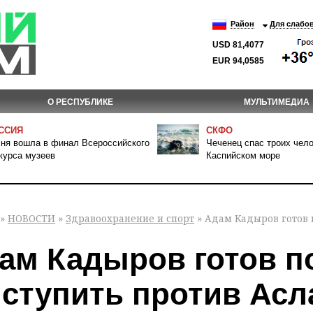
Район
Для слабо
USD 81,4077
EUR 94,0585
О РЕСПУБЛИКЕ
МУЛЬТИМЕДИА
ССИЯ
СКФО
ня вошла в финал Всероссийского
Чеченец спас троих чело
курса музеев
Каспийском море
»
НОВОСТИ
»
Здравоохранение и спорт
» Адам Кадыров готов 
ам Кадыров готов п
ступить против Асл