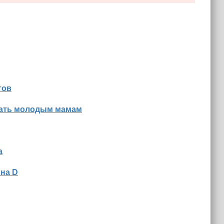
тов
знать молодым мамам
а
ина D