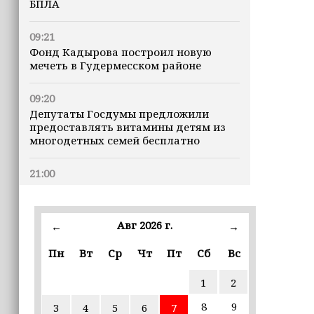
БПЛА
09:21
Фонд Кадырова построил новую
мечеть в Гудермесском районе
09:20
Депутаты Госдумы предложили
предоставлять витамины детям из
многодетных семей бесплатно
21:00
Хас-Магомед Кадыров и Хож-Бауди
Дааев проверили ход капитального
ремонта в школах Грозного
Авг 2026 г.
←
→
19:18
Пн
Вт
Ср
Чт
Пт
Сб
Вс
В Чеченской Республике подвели
итоги совещания по безопасности и
1
2
подготовке к зиме
8
9
3
4
5
6
7