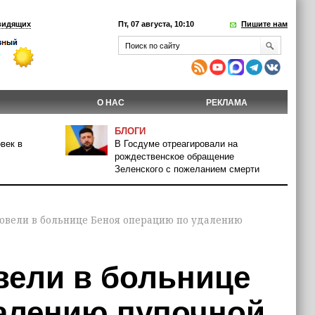
видящих
Пт, 07 августа, 10:10
Пишите нам
О НАС
РЕКЛАМА
БЛОГИ
век в
В Госдуме отреагировали на
рождественское обращение
Зеленского с пожеланием смерти
ровели в больнице Беноя операцию по удалению
вели в больнице
алению пупочной