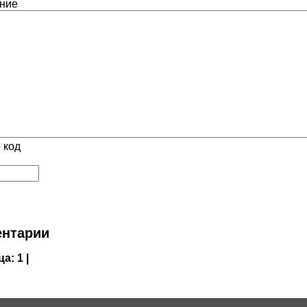
ние
 код
нтарии
ца:
1 |