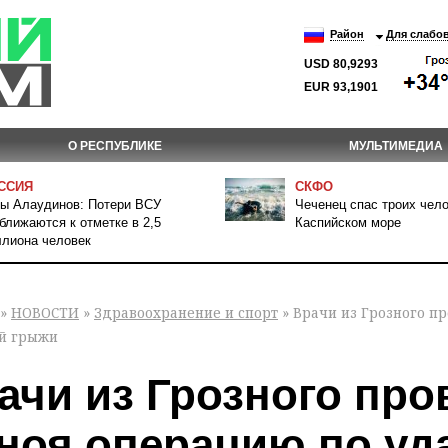
Район
Для слабо
USD 80,9293
EUR 93,1901
О РЕСПУБЛИКЕ
МУЛЬТИМЕДИА
ССИЯ
СКФО
ы Алаудинов: Потери ВСУ
Чеченец спас троих чело
ближаются к отметке в 2,5
Каспийском море
лиона человек
»
НОВОСТИ
»
Здравоохранение и спорт
» Врачи из Грозного п
й грыжи
ачи из Грозного про
ноя операцию по уд